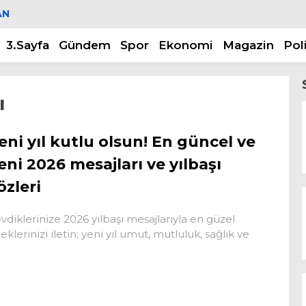
AN
3.Sayfa
Gündem
Spor
Ekonomi
Magazin
Pol
ı
eni yıl kutlu olsun! En güncel ve
eni 2026 mesajları ve yılbaşı
özleri
vdiklerinize 2026 yılbaşı mesajlarıyla en güzel
leklerinizi iletin; yeni yıl umut, mutluluk, sağlık ve