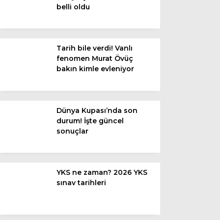
belli oldu
Van
Bölge
Tarih bile verdi! Vanlı
fenomen Murat Övüç
3.Sayfa
bakın kimle evleniyor
Gündem
Spor
Dünya Kupası’nda son
durum! İşte güncel
Ekonomi
sonuçlar
Magazin
Politika
YKS ne zaman? 2026 YKS
Dünya
sınav tarihleri
Eğitim