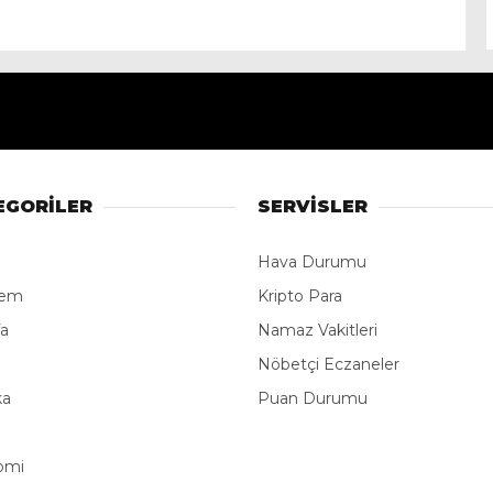
EGORİLER
SERVİSLER
Hava Durumu
dem
Kripto Para
fa
Namaz Vakitleri
e
Nöbetçi Eczaneler
ka
Puan Durumu
omi