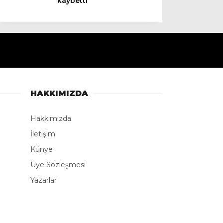
kaybetti
Instagram
Youtube
TikTok
HAKKIMIZDA
LinkedIn
Hakkımızda
İletişim
Telegram
Künye
Üye Sözleşmesi
Yazarlar