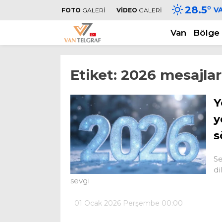
28.5
°
V
FOTO
GALERİ
VİDEO
GALERİ
Van
Bölge
Etiket:
2026 mesajlar
Y
y
s
Se
di
sevgi
01 Ocak 2026 Perşembe 00:00