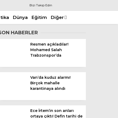
Bizi Takip Edin
itika
Dünya
Eğitim
Diğer
SON HABERLER
Resmen açıkladılar!
Mohamed Salah
Trabzonspor’da
Van’da kuduz alarmı!
Birçok mahalle
karantinaya alındı
Ece İrtem’in son anları
ortaya çıktı! Defin tarihi de