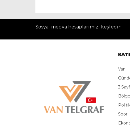
Sosyal medya hesaplarımızı keşfedin
KAT
Van
Gün
3.Say
Bölg
Politi
Spor
Ekon