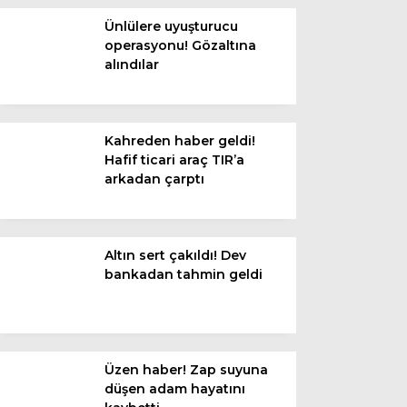
Diğer
Ünlülere uyuşturucu
operasyonu! Gözaltına
alındılar
Kahreden haber geldi!
Hafif ticari araç TIR’a
arkadan çarptı
Altın sert çakıldı! Dev
WhatsApp İhbar
bankadan tahmin geldi
Hattı
Üzen haber! Zap suyuna
Facebook
düşen adam hayatını