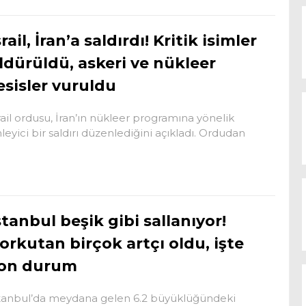
srail, İran’a saldırdı! Kritik isimler
ldürüldü, askeri ve nükleer
esisler vuruldu
rail ordusu, İran’ın nükleer programına yönelik
leyici bir saldırı düzenlediğini açıkladı. Ordudan
stanbul beşik gibi sallanıyor!
orkutan birçok artçı oldu, işte
on durum
tanbul’da meydana gelen 6.2 büyüklüğündeki