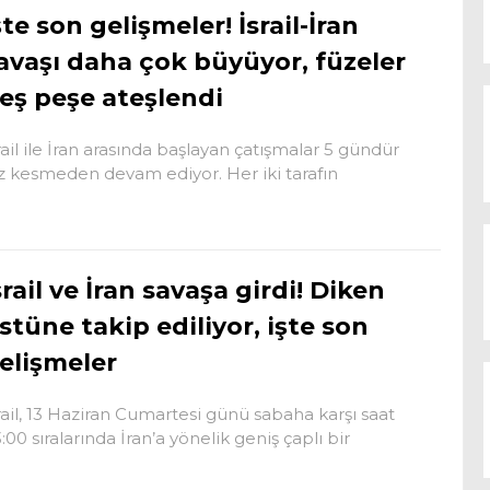
şte son gelişmeler! İsrail-İran
avaşı daha çok büyüyor, füzeler
eş peşe ateşlendi
rail ile İran arasında başlayan çatışmalar 5 gündür
z kesmeden devam ediyor. Her iki tarafın
srail ve İran savaşa girdi! Diken
stüne takip ediliyor, işte son
elişmeler
rail, 13 Haziran Cumartesi günü sabaha karşı saat
:00 sıralarında İran’a yönelik geniş çaplı bir