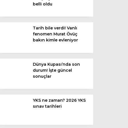
belli oldu
Van
Bölge
Tarih bile verdi! Vanlı
fenomen Murat Övüç
3.Sayfa
bakın kimle evleniyor
Gündem
Spor
Dünya Kupası’nda son
durum! İşte güncel
Ekonomi
sonuçlar
Magazin
Politika
YKS ne zaman? 2026 YKS
Dünya
sınav tarihleri
Eğitim