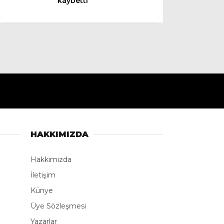
kaybetti
Instagram
Youtube
TikTok
LinkedIn
HAKKIMIZDA
Telegram
Hakkımızda
İletişim
Künye
Üye Sözleşmesi
Yazarlar