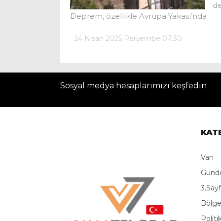
de
Deprem, özellikle Avrupa Yakası’nda
24 Nisan 2025 Perşembe 07:30
Sosyal medya hesaplarımızı keşfedin
KAT
Van
Gün
3.Say
Bölg
Politi