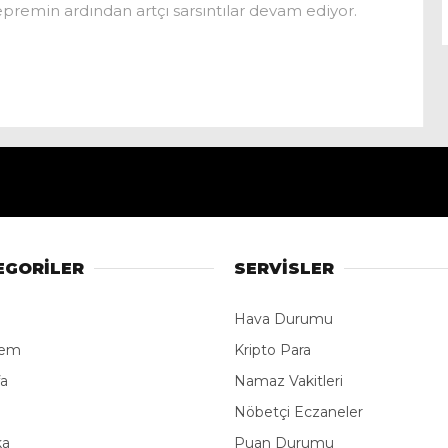
premin ardından artçı sarsıntılar devam ediyor.
EGORİLER
SERVİSLER
Hava Durumu
dem
Kripto Para
fa
Namaz Vakitleri
e
Nöbetçi Eczaneler
ka
Puan Durumu