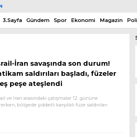
N
3.Sayfa
Gündem
Spor
Ekonomi
Magazin
Pol
srail-İran savaşında son durum!
ntikam saldırıları başladı, füzeler
eş peşe ateşlendi
rail ve İran arasındaki çatışmalar 12. gününe
rerken, bölgede şiddetli karşılıklı füze saldırıları