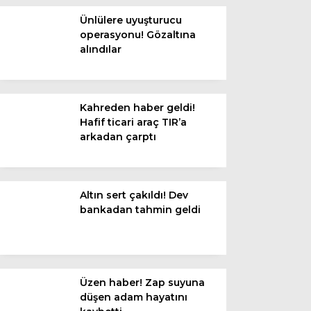
Diğer
Ünlülere uyuşturucu
operasyonu! Gözaltına
alındılar
Kahreden haber geldi!
Hafif ticari araç TIR’a
arkadan çarptı
Altın sert çakıldı! Dev
WhatsApp İhbar
bankadan tahmin geldi
Hattı
Üzen haber! Zap suyuna
Facebook
düşen adam hayatını