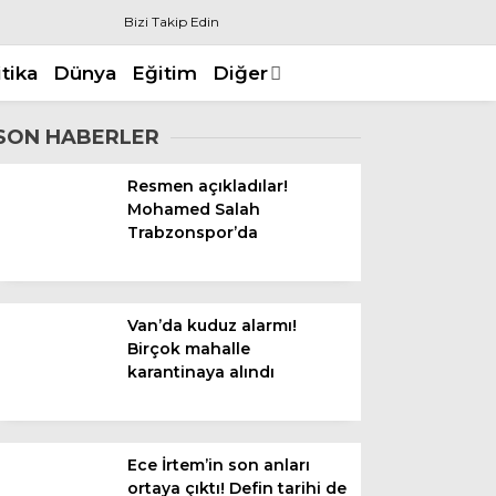
Bizi Takip Edin
itika
Dünya
Eğitim
Diğer
SON HABERLER
Resmen açıkladılar!
Mohamed Salah
Trabzonspor’da
Van’da kuduz alarmı!
Birçok mahalle
karantinaya alındı
Ece İrtem’in son anları
ortaya çıktı! Defin tarihi de