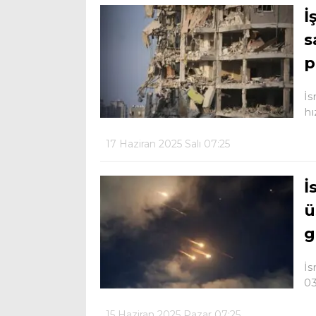
İ
s
p
İs
hı
17 Haziran 2025 Salı 07:25
İ
ü
g
İs
03
15 Haziran 2025 Pazar 07:25