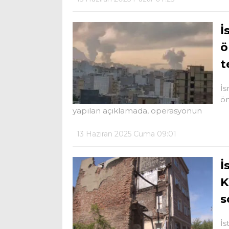
İ
ö
t
İs
ön
yapılan açıklamada, operasyonun
13 Haziran 2025 Cuma 09:01
İ
K
s
İs