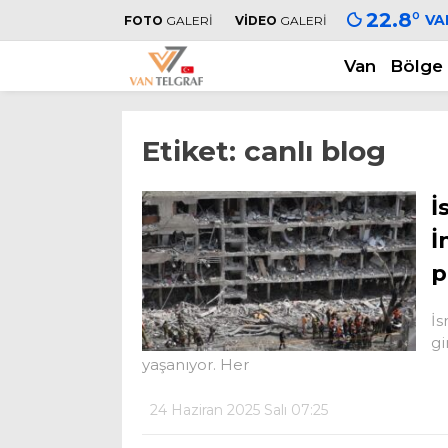
22.8
°
VA
FOTO
GALERİ
VİDEO
GALERİ
Van
Bölge
Etiket:
canlı blog
İ
İ
p
İs
gi
yaşanıyor. Her
24 Haziran 2025 Salı 07:25