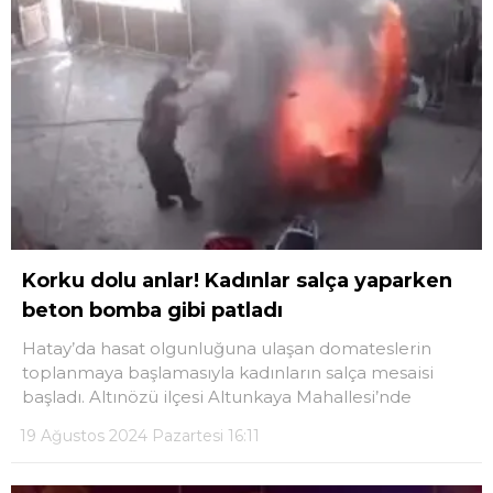
Korku dolu anlar! Kadınlar salça yaparken
beton bomba gibi patladı
Hatay’da hasat olgunluğuna ulaşan domateslerin
toplanmaya başlamasıyla kadınların salça mesaisi
başladı. Altınözü ilçesi Altunkaya Mahallesi’nde
19 Ağustos 2024 Pazartesi 16:11