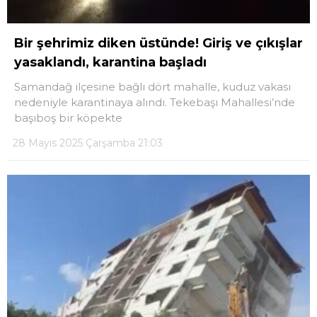
Bir şehrimiz diken üstünde! Giriş ve çıkışlar
yasaklandı, karantina başladı
Samandağ ilçesine bağlı dört mahalle, kuduz vakası
nedeniyle karantinaya alındı. Tekebaşı Mahallesi’nde
başıboş bir köpekte
28 Mayıs 2025 Çarşamba 21:03