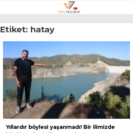
25.2
°
VAN
Etiket:
hatay
GALERİ
VİDEO
VAN
BÖLGE
3.SAYFA
GÜNDEM
SPOR
EKONOMI
MAGAZIN
Yıllardır böylesi yaşanmadı! Bir ilimizde
POLITIKA