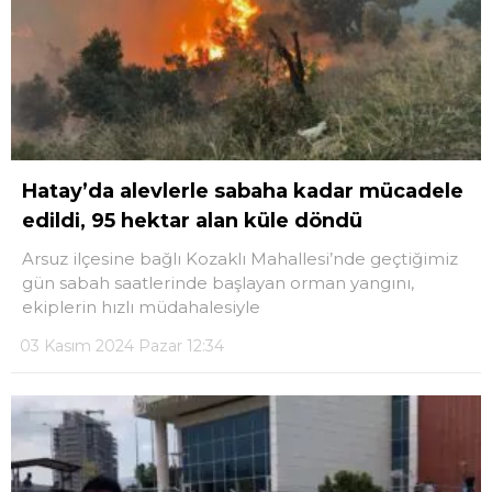
Hatay’da alevlerle sabaha kadar mücadele
edildi, 95 hektar alan küle döndü
Arsuz ilçesine bağlı Kozaklı Mahallesi’nde geçtiğimiz
gün sabah saatlerinde başlayan orman yangını,
ekiplerin hızlı müdahalesiyle
03 Kasım 2024 Pazar 12:34