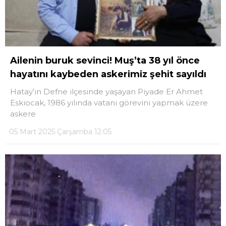
Ailenin buruk sevinci! Muş’ta 38 yıl önce
hayatını kaybeden askerimiz şehit sayıldı
Hatay’ın Defne ilçesinde yaşayan Piyade Er Ahmet
Eskiocak, 1986 yılında vatani görevini yapmak üzere
askere
05 Mart 2025 Çarşamba 12:05