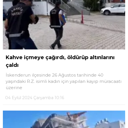
Kahve içmeye çağırdı, öldürüp altınlarını
çaldı
İskenderun ilçesinde 26 Ağustos tarihinde 40
yaşındaki R.Z. isimli kadın için yapılan kayıp müracaatı
üzerine
04 Eylül 2024 Çarşamba 10:16