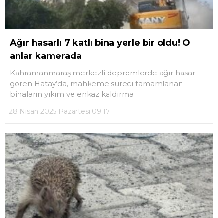
Ağır hasarlı 7 katlı bina yerle bir oldu! O
anlar kamerada
Kahramanmaraş merkezli depremlerde ağır hasar
gören Hatay’da, mahkeme süreci tamamlanan
binaların yıkım ve enkaz kaldırma
28 Nisan 2025 Pazartesi 09:17