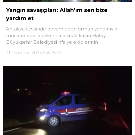
Yangın savaşçıları: Allah’ım sen bize
yardım et
Antakya ilçesinde devam eden orman yangınıyla
mücadelede, alevlerin arasında kalan Hatay
Büyükşehir Belediyesi itfaiye ekiplerinin
01 Temmuz 2025 Salı 18:16