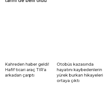
tarihi de belli oldu
Kahreden haber geldi!
Otobüs kazasında
Hafif ticari araç TIR’a
hayatını kaybedenlerin
arkadan çarptı
yürek burkan hikayeleri
ortaya çıktı