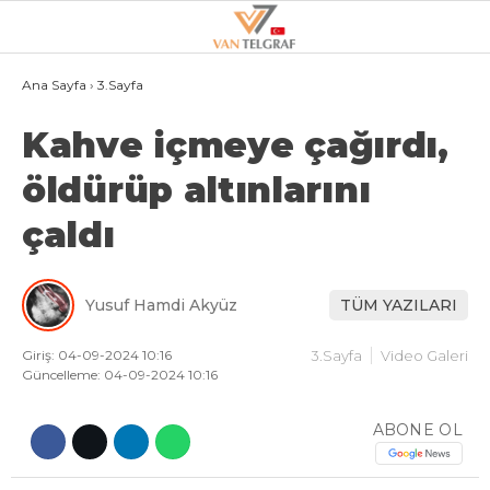
27.4
°
VAN
Ana Sayfa
›
3.Sayfa
Kahve içmeye çağırdı,
GALERİ
VİDEO
öldürüp altınlarını
VAN
çaldı
BÖLGE
3.SAYFA
Yusuf Hamdi Akyüz
TÜM YAZILARI
GÜNDEM
SPOR
Giriş: 04-09-2024 10:16
3.Sayfa
Video Galeri
Güncelleme: 04-09-2024 10:16
EKONOMI
ABONE OL
MAGAZIN
POLITIKA