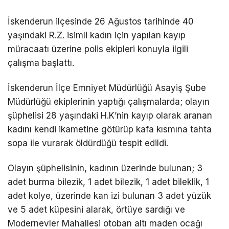
DÜNYA
İskenderun ilçesinde 26 Ağustos tarihinde 40
yaşındaki R.Z. isimli kadın için yapılan kayıp
EĞITIM
müracaatı üzerine polis ekipleri konuyla ilgili
WhatsApp İhbar
DIĞER
çalışma başlattı.
Hattı
İskenderun İlçe Emniyet Müdürlüğü Asayiş Şube
Müdürlüğü ekiplerinin yaptığı çalışmalarda; olayın
şüphelisi 28 yaşındaki H.K’nin kayıp olarak aranan
Facebook
kadını kendi ikametine götürüp kafa kısmına tahta
sopa ile vurarak öldürdüğü tespit edildi.
Olayın şüphelisinin, kadının üzerinde bulunan; 3
Instagram
adet burma bilezik, 1 adet bilezik, 1 adet bileklik, 1
adet kolye, üzerinde kan izi bulunan 3 adet yüzük
Youtube
ve 5 adet küpesini alarak, örtüye sardığı ve
Modernevler Mahallesi otoban altı maden ocağı
TikTok