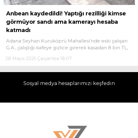
Anbean kaydedildi! Yaptığı rezilliği kimse
görmüyor sandı ama kamerayı hesaba
katmadı
Adana Seyhan Kuruköprü Mahallesi’nde eski çalışan
G.A., çalıştığı kafeye gizlice girerek kasadan 8 bin TL,
28 Mayıs 2025 Çarşamba 18:07
Sosyal medya hesaplarımızı keşfedin