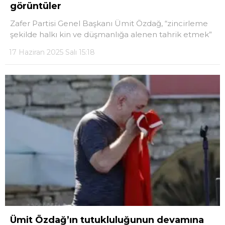
görüntüler
Zafer Partisi Genel Başkanı Ümit Özdağ, “zincirleme
LinkedIn
şekilde halkı kin ve düşmanlığa alenen tahrik etmek”
17 Haziran 2025 Salı 15:18
Telegram
Ümit Özdağ’ın tutukluluğunun devamına