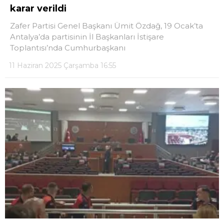
karar verildi
Zafer Partisi Genel Başkanı Ümit Özdağ, 19 Ocak’ta
Antalya’da partisinin İl Başkanları İstişare
Toplantısı’nda Cumhurbaşkanı
11 Haziran 2025 Çarşamba 16:55