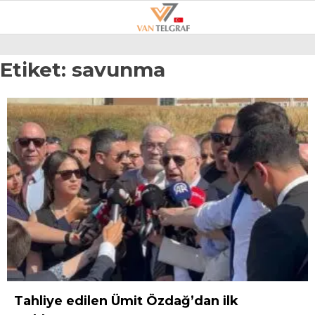
25.2
°
VAN
Etiket:
savunma
GALERİ
VİDEO
VAN
BÖLGE
3.SAYFA
GÜNDEM
SPOR
EKONOMI
MAGAZIN
Tahliye edilen Ümit Özdağ’dan ilk
POLITIKA