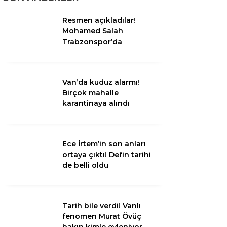
Resmen açıkladılar!
Van
Mohamed Salah
Trabzonspor’da
Bölge
3.Sayfa
Van’da kuduz alarmı!
Gündem
Birçok mahalle
karantinaya alındı
Spor
Ekonomi
Ece İrtem’in son anları
Magazin
ortaya çıktı! Defin tarihi
de belli oldu
Politika
Dünya
Tarih bile verdi! Vanlı
Eğitim
fenomen Murat Övüç
bakın kimle evleniyor