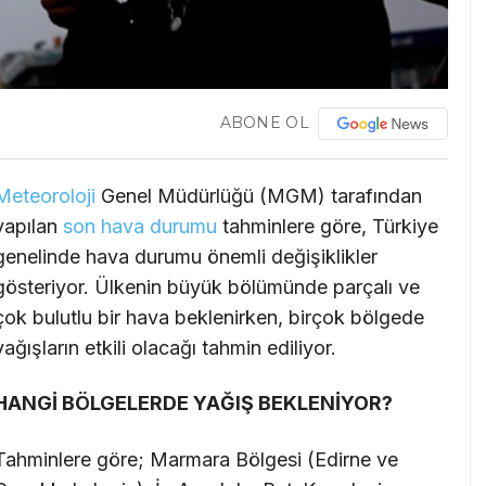
ABONE OL
Meteoroloji
Genel Müdürlüğü (MGM) tarafından
yapılan
son
hava durumu
tahminlere göre, Türkiye
genelinde hava durumu önemli değişiklikler
gösteriyor. Ülkenin büyük bölümünde parçalı ve
çok bulutlu bir hava beklenirken, birçok bölgede
yağışların etkili olacağı tahmin ediliyor.
HANGİ BÖLGELERDE YAĞIŞ BEKLENİYOR?
Tahminlere göre; Marmara Bölgesi (Edirne ve