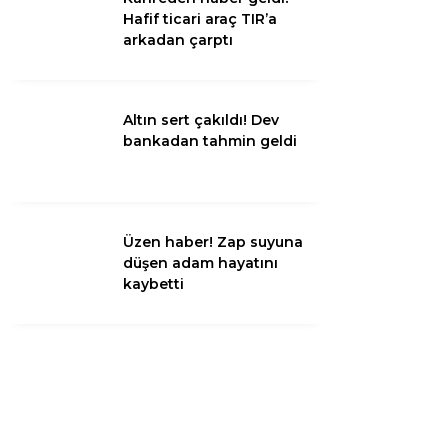
Hafif ticari araç TIR’a
arkadan çarptı
Instagram
Altın sert çakıldı! Dev
Youtube
bankadan tahmin geldi
TikTok
LinkedIn
Üzen haber! Zap suyuna
düşen adam hayatını
kaybetti
Telegram