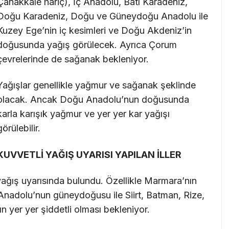
Çanakkale hariç), İç Anadolu, Batı Karadeniz,
Doğu Karadeniz, Doğu ve Güneydoğu Anadolu ile
Kuzey Ege’nin iç kesimleri ve Doğu Akdeniz’in
doğusunda yağış görülecek. Ayrıca Çorum
çevrelerinde de sağanak bekleniyor.
Yağışlar genellikle yağmur ve sağanak şeklinde
olacak. Ancak Doğu Anadolu’nun doğusunda
karla karışık yağmur ve yer yer kar yağışı
görülebilir.
KUVVETLİ YAĞIŞ UYARISI YAPILAN İLLER
 yağış uyarısında bulundu. Özellikle Marmara’nın
Anadolu’nun güneydoğusu ile Siirt, Batman, Rize,
n yer yer şiddetli olması bekleniyor.