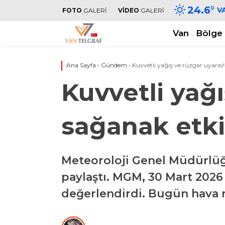
24.6
°
V
FOTO
GALERİ
VİDEO
GALERİ
Van
Bölge
Ana Sayfa
›
Gündem
›
Kuvvetli yağış ve rüzgar uyarısı!
Kuvvetli yağı
sağanak etki
Meteoroloji Genel Müdürlüğ
paylaştı. MGM, 30 Mart 2026 
değerlendirdi. Bugün hava n