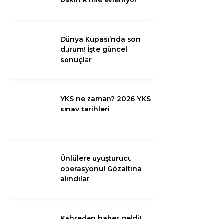
Diğer
Dünya Kupası’nda son
durum! İşte güncel
sonuçlar
YKS ne zaman? 2026 YKS
sınav tarihleri
WhatsApp İhbar
Hattı
Ünlülere uyuşturucu
operasyonu! Gözaltına
alındılar
Facebook
Kahreden haber geldi!