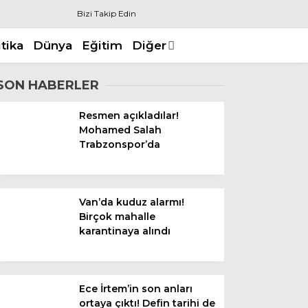
Bizi Takip Edin
itika
Dünya
Eğitim
Diğer
SON HABERLER
Resmen açıkladılar!
Mohamed Salah
Trabzonspor’da
Van’da kuduz alarmı!
Birçok mahalle
karantinaya alındı
Ece İrtem’in son anları
ortaya çıktı! Defin tarihi de