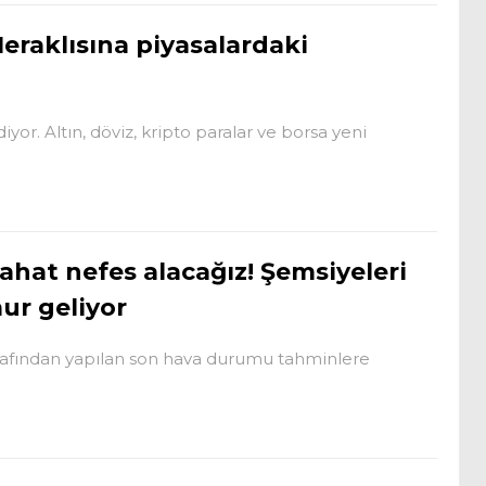
eraklısına piyasalardaki
yor. Altın, döviz, kripto paralar ve borsa yeni
ahat nefes alacağız! Şemsiyeleri
ur geliyor
afından yapılan son hava durumu tahminlere