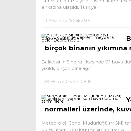
Gürcistan’da TSK’ya ait askeri kargo uça
enkazına ulaşıldı. Türkiye
11 Kasım 2025 Salı 21:04
B
birçok binanın yıkımına
Balıkesir’in Sındırgı ilçesinde 6.1 bü
yıkıldı, birçok bina ağır
28 Ekim 2025 Salı 08:15
Y
normalleri üzerinde, kuvv
Meteoroloji Genel Müdürlüğü (MGM) tar
göre, ülkemizin doğu kesimleri parçalı