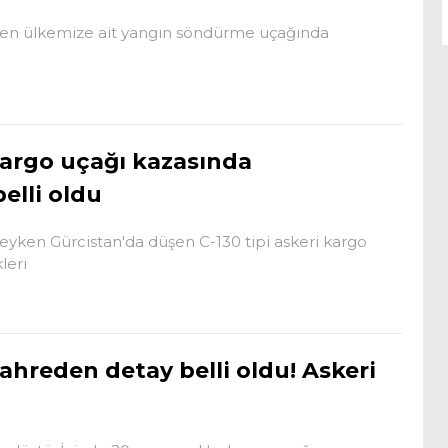
düşen ülkemize ait yangın söndürme uçağında
argo uçağı kazasında
belli oldu
yken Gürcistan'da düşen C-130 tipi askeri kargo
leri
ahreden detay belli oldu! Askeri