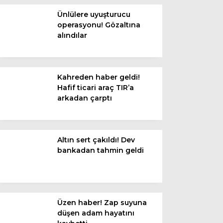
Diğer
Ünlülere uyuşturucu
operasyonu! Gözaltına
alındılar
Kahreden haber geldi!
Hafif ticari araç TIR’a
arkadan çarptı
Altın sert çakıldı! Dev
WhatsApp İhbar
bankadan tahmin geldi
Hattı
Üzen haber! Zap suyuna
Facebook
düşen adam hayatını