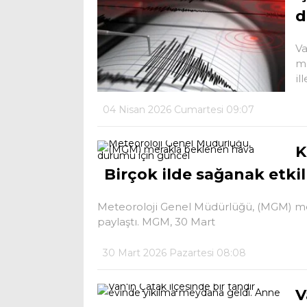
d
Va
me
il
04 Nisan 2026 Cumartesi 09:07
K
Birçok ilde sağanak etkil
Meteoroloji Genel Müdürlüğü, (MGM) mer
paylaştı. MGM, 30 Mart
30 Mart 2026 Pazartesi 08:08
V