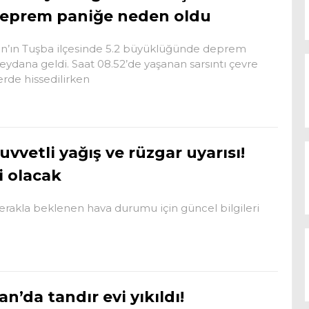
eprem paniğe neden oldu
n’ın Tuşba ilçesinde 5.2 büyüklüğünde deprem
ydana geldi. Saat 08.52’de yaşanan sarsıntı çevre
lerde hissedilirken
uvvetli yağış ve rüzgar uyarısı!
i olacak
akla beklenen hava durumu için güncel bilgileri
an’da tandır evi yıkıldı!