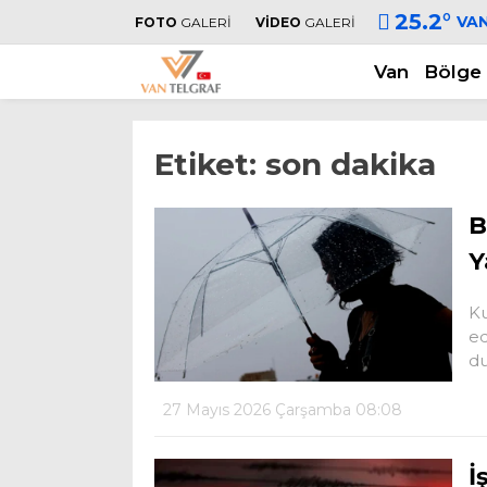
25.2
°
VA
FOTO
GALERİ
VİDEO
GALERİ
Van
Bölge
Etiket:
son dakika
B
Y
Ku
ed
d
27 Mayıs 2026 Çarşamba 08:08
İ