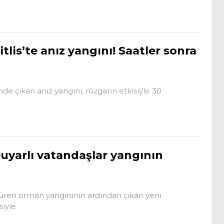
itlis’te anız yangını! Saatler sonra
nde çıkan anız yangını, rüzgarın etkisiyle 30
uyarlı vatandaşlar yangının
süren orman yangınının ardından çıkan yeni
siyle