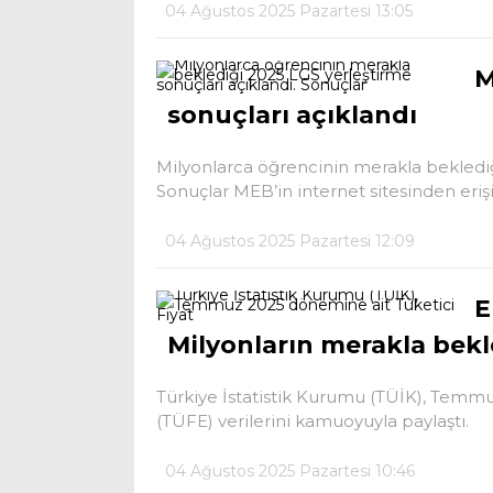
04 Ağustos 2025 Pazartesi 13:05
M
sonuçları açıklandı
Milyonlarca öğrencinin merakla beklediğ
Sonuçlar MEB’in internet sitesinden erişi
04 Ağustos 2025 Pazartesi 12:09
E
Milyonların merakla bekl
Türkiye İstatistik Kurumu (TÜİK), Temmu
(TÜFE) verilerini kamuoyuyla paylaştı.
04 Ağustos 2025 Pazartesi 10:46