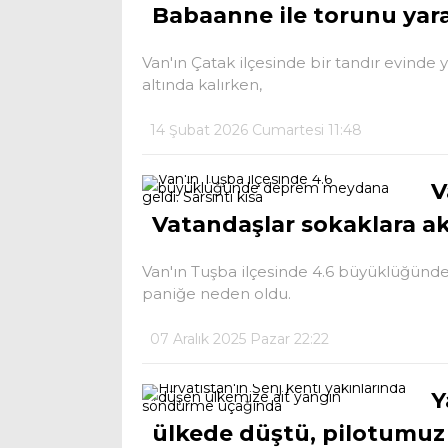
Babaanne ile torunu yar
Van'ın Çatak ilçesinde bir tandır evind
altında kalırken,
14 Şubat 2026 Cumartesi 11:48
V
Vatandaşlar sokaklara ak
Van'ın Tuşba ilçesinde 4.6 büyüklüğünde
paniğe neden oldu.
07 Aralık 2025 Pazar 22:22
Y
ülkede düştü, pilotumuz 