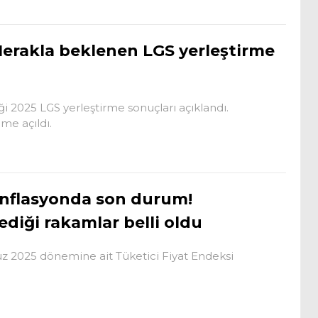
erakla beklenen LGS yerleştirme
i 2025 LGS yerleştirme sonuçları açıklandı.
me açıldı.
nflasyonda son durum!
ediği rakamlar belli oldu
z 2025 dönemine ait Tüketici Fiyat Endeksi