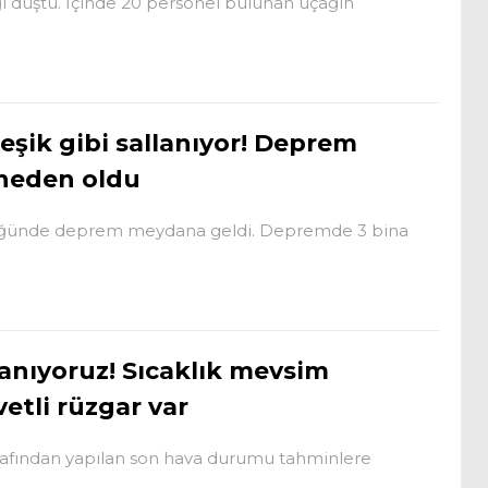
ğı düştü. İçinde 20 personel bulunan uçağın
eşik gibi sallanıyor! Deprem
 neden oldu
yüklüğünde deprem meydana geldi. Depremde 3 bina
anıyoruz! Sıcaklık mevsim
etli rüzgar var
afından yapılan son hava durumu tahminlere