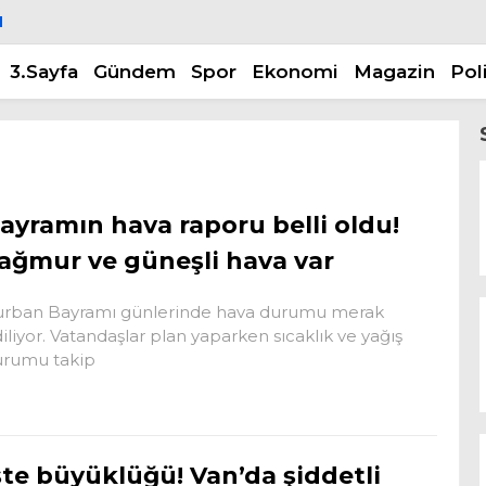
N
3.Sayfa
Gündem
Spor
Ekonomi
Magazin
Pol
ayramın hava raporu belli oldu!
ağmur ve güneşli hava var
rban Bayramı günlerinde hava durumu merak
iliyor. Vatandaşlar plan yaparken sıcaklık ve yağış
urumu takip
şte büyüklüğü! Van’da şiddetli