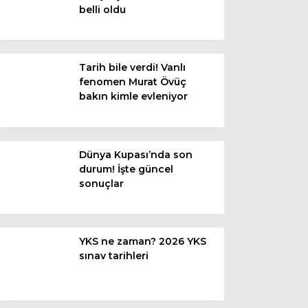
belli oldu
Van
Bölge
Tarih bile verdi! Vanlı
fenomen Murat Övüç
3.Sayfa
bakın kimle evleniyor
Gündem
Spor
Dünya Kupası’nda son
durum! İşte güncel
Ekonomi
sonuçlar
Magazin
Politika
YKS ne zaman? 2026 YKS
Dünya
sınav tarihleri
Eğitim