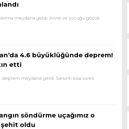
alandı
e yıkılma meydana geldi. Anne ve çocuğu göçük
an’da 4.6 büyüklüğünde deprem!
ın etti
 deprem meydana geldi. Sarsıntı kısa süreli
angın söndürme uçağımız o
şehit oldu