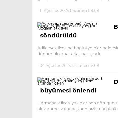
11 Ağustos 2025 Pazartesi 08:08
B
söndürüldü
Adilcevaz ilçesine bağlı Aydınlar beldesi
dönümlük arpa tarlasına sıçradı.
04 Ağustos 2025 Pazartesi 15:08
D
büyümesi önlendi
Harmancık ilçesi yakınlarında dört gün 
alevlenme, vatandaşların hızlı müdahale