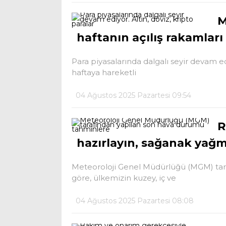
M
haftanın açılış rakamları
Para piyasalarında dalgalı seyir devam edi
haftaya hareketli
04 Ağustos 2025 Pazartesi 09:54
R
hazırlayın, sağanak yağm
Meteoroloji Genel Müdürlüğü (MGM) tar
göre, ülkemizin kuzey, iç ve
04 Ağustos 2025 Pazartesi 08:08