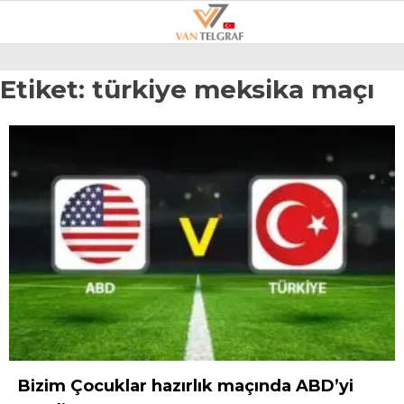
25.2
°
VAN
Etiket:
türkiye meksika maçı
GALERİ
VİDEO
VAN
BÖLGE
3.SAYFA
GÜNDEM
SPOR
EKONOMI
MAGAZIN
Bizim Çocuklar hazırlık maçında ABD’yi
POLITIKA