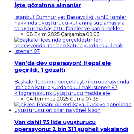
İşte gözaltına alınanlar
İstanbul Cumhuriyet Başsavcılığı, ünlü isimler
hakkında uyuşturucu kullanma suçlamasıyla
soruşturma başlattı. İfadeler ve kan örnekleri
08 Ekim 2025 Çarşamba 09:03
Van’da dev operasyon! Hepsi ele
geçirildi, 1 gözaltı
Başkale ilçesinde gerçekleştirilen operasyonda
İran’dan katırla yurda sokulmak istenen 97
kilogram skunk uyuşturucu madde ele
04 Temmuz 2025 Cuma 07:35
Van dahil 75 ilde uyuşturucu
operasyonu: 2 bin 311 şüpheli yakalandı