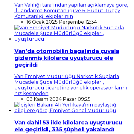
Van Valiliği tarafından yapılan açıklamaya göre,
İl Jandarma Komutanlığı ve 6. Hudut Tugay
Komutanlığı ekiplerinin
16 Ocak 2025 Perşembe 12:34
Van’da otomobilin bagajında çuvala
gizlenmiş kilolarca uyuşturucu ele
geçirildi
Van Emniyet Müdürlüğü Narkotik Suçlarla
Mücadele Şube Müdürlüğü ekipleri,
uyuşturucu ticaretine yönelik operasyonlarını
hız kesmeden
03 Kasım 2024 Pazar 09:25
Van dahil 53 ilde kilolarca uyuşturucu
ele geçirildi, 335 şüpheli yakalandı