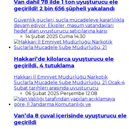
Van dahil 78 ilde 1 ton uyuşturucu ele
geçirildi! 2 bin 656 şüpheli yakalandı
Güvenlik güçleri, suçla mücadeleye kararlılıkla
devam ediyor. Ekipler, masum vatandaşları
hedef alan uyuşturucu satıcılarına karşı
14 Şubat 2025 Cuma 14:30
Hakkari’de kilolarca uyuşturucu ele
geçirildi, 4 tutuklama
Hakkari İl Emniyet Müdürlüğü Narkotik
Suçlarla Mücadele Şube Müdürlüğü, 21 Ocak-4
Şubat tarihleri arasında uyuşturucu
06 Şubat 2025 Perşembe 12:08
Van’da 8 çuval içerisinde uyuşturucu ele
geçirildi