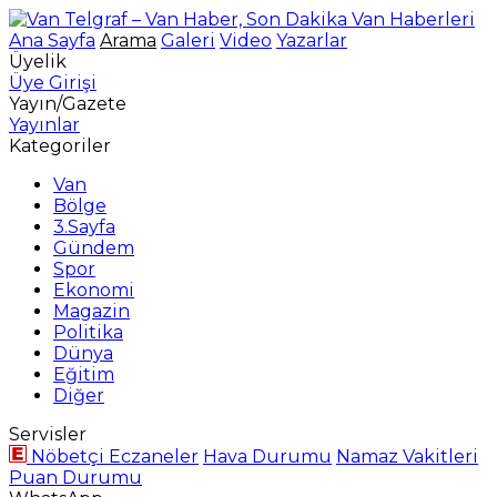
Ana Sayfa
Arama
Galeri
Video
Yazarlar
Üyelik
Üye Girişi
Yayın/Gazete
Yayınlar
Kategoriler
Van
Bölge
3.Sayfa
Gündem
Spor
Ekonomi
Magazin
Politika
Dünya
Eğitim
Diğer
Servisler
Nöbetçi Eczaneler
Hava Durumu
Namaz Vakitleri
Puan Durumu