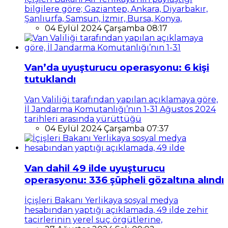
bilgilere göre; Gaziantep, Ankara, Diyarbakır,
Şanlıurfa, Samsun, İzmir, Bursa, Konya,
04 Eylül 2024 Çarşamba 08:17
Van’da uyuşturucu operasyonu: 6 kişi
tutuklandı
Van Valiliği tarafından yapılan açıklamaya göre,
İl Jandarma Komutanlığı’nın 1-31 Ağustos 2024
tarihleri arasında yürüttüğü
04 Eylül 2024 Çarşamba 07:37
Van dahil 49 ilde uyuşturucu
operasyonu: 336 şüpheli gözaltına alındı
İçişleri Bakanı Yerlikaya sosyal medya
hesabından yaptığı açıklamada, 49 ilde zehir
tacirlerinin yerel suç örgütlerine,