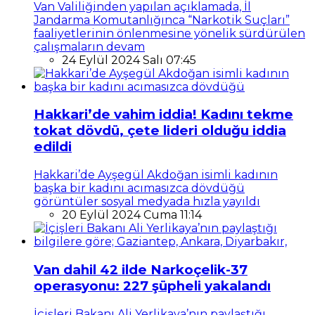
Van Valiliğinden yapılan açıklamada, İl
Jandarma Komutanlığınca “Narkotik Suçları”
faaliyetlerinin önlenmesine yönelik sürdürülen
çalışmaların devam
24 Eylül 2024 Salı 07:45
Hakkari’de vahim iddia! Kadını tekme
tokat dövdü, çete lideri olduğu iddia
edildi
Hakkari’de Ayşegül Akdoğan isimli kadının
başka bir kadını acımasızca dövdüğü
görüntüler sosyal medyada hızla yayıldı
20 Eylül 2024 Cuma 11:14
Van dahil 42 ilde Narkoçelik-37
operasyonu: 227 şüpheli yakalandı
İçişleri Bakanı Ali Yerlikaya’nın paylaştığı