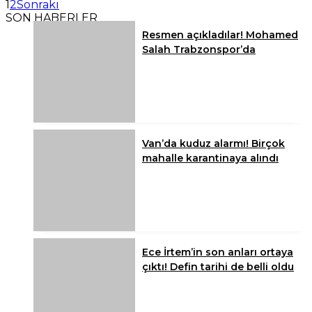
1
2
Sonraki
SON HABERLER
Resmen açıkladılar! Mohamed
Salah Trabzonspor’da
Van’da kuduz alarmı! Birçok
mahalle karantinaya alındı
Ece İrtem’in son anları ortaya
çıktı! Defin tarihi de belli oldu