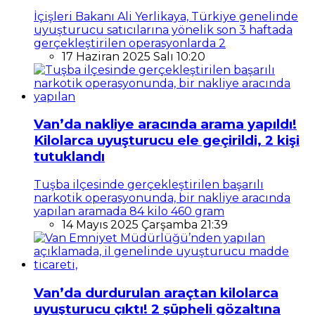
İçişleri Bakanı Ali Yerlikaya, Türkiye genelinde
uyuşturucu satıcılarına yönelik son 3 haftada
gerçekleştirilen operasyonlarda 2
17 Haziran 2025 Salı 10:20
Van’da nakliye aracında arama yapıldı!
Kilolarca uyuşturucu ele geçirildi, 2 kişi
tutuklandı
Tuşba ilçesinde gerçekleştirilen başarılı
narkotik operasyonunda, bir nakliye aracında
yapılan aramada 84 kilo 460 gram
14 Mayıs 2025 Çarşamba 21:39
Van’da durdurulan araçtan kilolarca
uyuşturucu çıktı! 2 şüpheli gözaltına