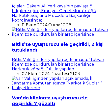
İçişleri Bakanı Ali Yerlikaya’nın paylaştığı
bilgilere göre, Emniyet Genel Müdürlüğü
Narkotik Suçlarla Mücadele Başkanlığı
koordinesinde;
11 Ekim 2024 Cuma 10:28
Bitlis’te uyuşturucu ele geçirildi, 2 kişi
tutuklandı
Bitlis Valiliğinden yapılan açıklamada, “Tatvan
ilçemizde durdurulan bir araç içerisinde
Narkotik köpeği Gill ile yapılan
07 Ekim 2024 Pazartesi 21:03
Van’da kilolarca uyuşturucu ele
geçirildi: 7 gözaltı