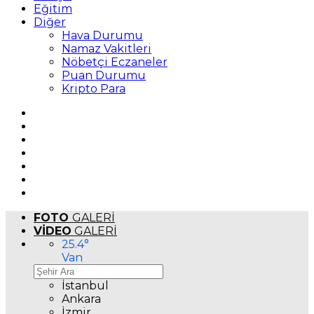
Eğitim
Diğer
Hava Durumu
Namaz Vakitleri
Nöbetçi Eczaneler
Puan Durumu
Kripto Para
FOTO
GALERİ
VİDEO
GALERİ
25.4
°
Van
İstanbul
Ankara
İzmir