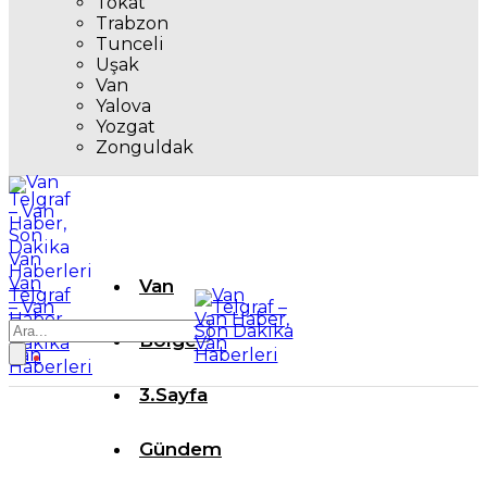
Tokat
Trabzon
Tunceli
Uşak
Van
Yalova
Yozgat
Zonguldak
Van
Van
Telgraf
– Van
Haber,
Son
Bölge
Dakika
Van
Haberleri
3.Sayfa
Gündem