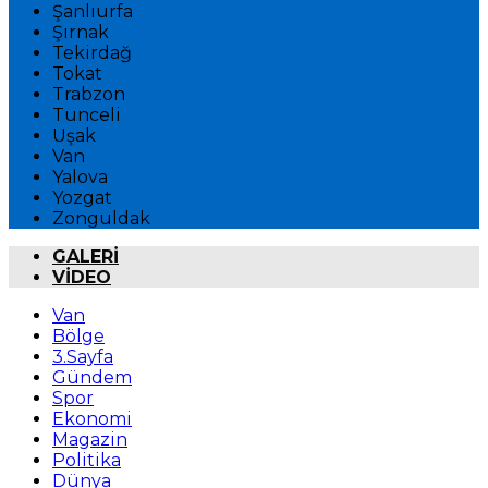
Şanlıurfa
Şırnak
Tekirdağ
Tokat
Trabzon
Tunceli
Uşak
Van
Yalova
Yozgat
Zonguldak
GALERİ
VİDEO
Van
Bölge
3.Sayfa
Gündem
Spor
Ekonomi
Magazin
Politika
Dünya