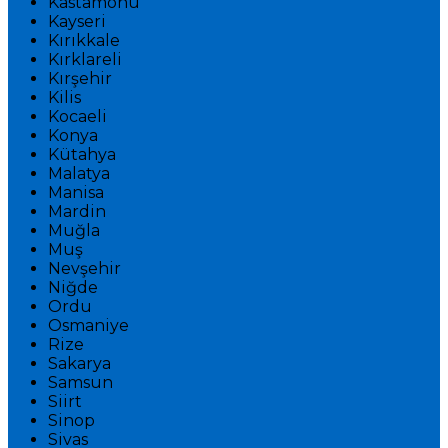
Kastamonu
Kayseri
Kırıkkale
Kırklareli
Kırşehir
Kilis
Kocaeli
Konya
Kütahya
Malatya
Manisa
Mardin
Muğla
Muş
Nevşehir
Niğde
Ordu
Osmaniye
Rize
Sakarya
Samsun
Siirt
Sinop
Sivas