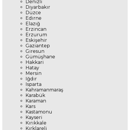
Denizli
Diyarbakır
Düzce
Edirne
Elazığ
Erzincan
Erzurum
Eskişehir
Gaziantep
Giresun
Gümüşhane
Hakkari
Hatay
Mersin
Iğdır
Isparta
Kahramanmaraş
Karabük
Karaman
Kars
Kastamonu
Kayseri
Kırıkkale
Kırklareli