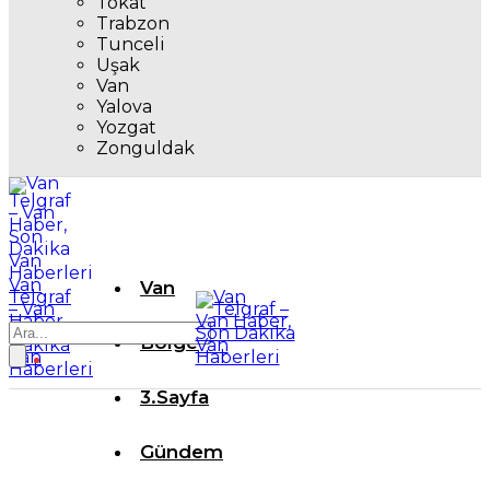
Tokat
Trabzon
Tunceli
Uşak
Van
Yalova
Yozgat
Zonguldak
Van
Van
Telgraf
– Van
Haber,
Son
Bölge
Dakika
Van
Haberleri
3.Sayfa
Gündem