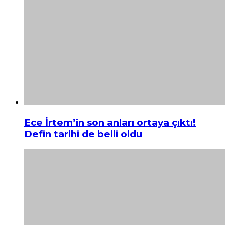
Ece İrtem’in son anları ortaya çıktı!
Defin tarihi de belli oldu