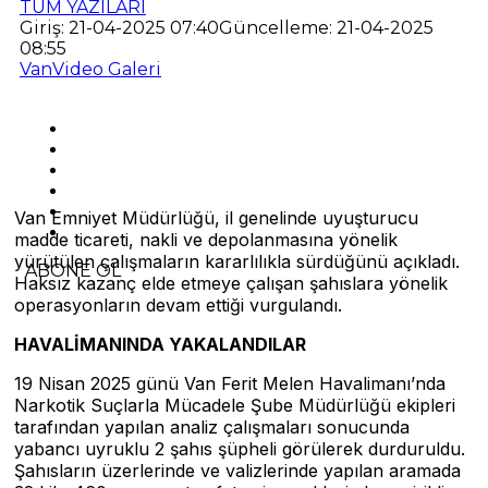
TÜM YAZILARI
Giriş: 21-04-2025 07:40
Güncelleme: 21-04-2025
08:55
Van
Video Galeri
Van Emniyet Müdürlüğü, il genelinde uyuşturucu
madde ticareti, nakli ve depolanmasına yönelik
yürütülen çalışmaların kararlılıkla sürdüğünü açıkladı.
ABONE OL
Haksız kazanç elde etmeye çalışan şahıslara yönelik
operasyonların devam ettiği vurgulandı.
HAVALİMANINDA YAKALANDILAR
19 Nisan 2025 günü Van Ferit Melen Havalimanı’nda
Narkotik Suçlarla Mücadele Şube Müdürlüğü ekipleri
tarafından yapılan analiz çalışmaları sonucunda
yabancı uyruklu 2 şahıs şüpheli görülerek durduruldu.
Şahısların üzerlerinde ve valizlerinde yapılan aramada