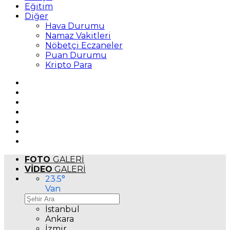
Eğitim
Diğer
Hava Durumu
Namaz Vakitleri
Nöbetçi Eczaneler
Puan Durumu
Kripto Para
FOTO
GALERİ
VİDEO
GALERİ
23.5
°
Van
İstanbul
Ankara
İzmir