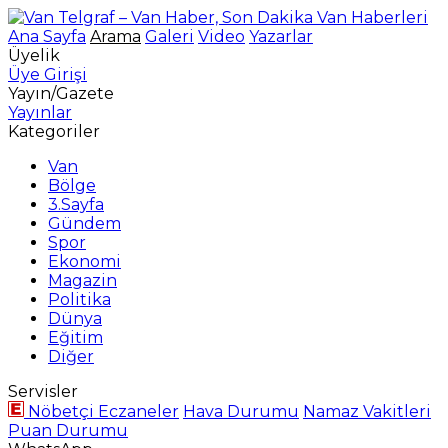
Ana Sayfa
Arama
Galeri
Video
Yazarlar
Üyelik
Üye Girişi
Yayın/Gazete
Yayınlar
Kategoriler
Van
Bölge
3.Sayfa
Gündem
Spor
Ekonomi
Magazin
Politika
Dünya
Eğitim
Diğer
Servisler
Nöbetçi Eczaneler
Hava Durumu
Namaz Vakitleri
Puan Durumu