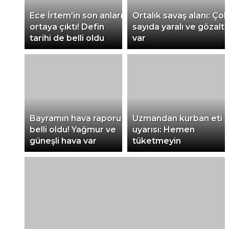
Ece İrtem’in son anları
Ortalık savaş alanı: Çok
ortaya çıktı! Defin
sayıda yaralı ve gözaltı
tarihi de belli oldu
var
Bayramın hava raporu
Uzmandan kurban eti
belli oldu! Yağmur ve
uyarısı: Hemen
güneşli hava var
tüketmeyin