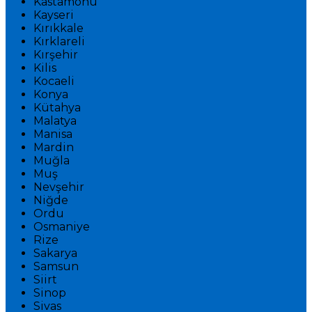
Kastamonu
Kayseri
Kırıkkale
Kırklareli
Kırşehir
Kilis
Kocaeli
Konya
Kütahya
Malatya
Manisa
Mardin
Muğla
Muş
Nevşehir
Niğde
Ordu
Osmaniye
Rize
Sakarya
Samsun
Siirt
Sinop
Sivas