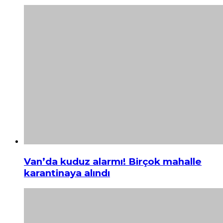
Van’da kuduz alarmı! Birçok mahalle
karantinaya alındı