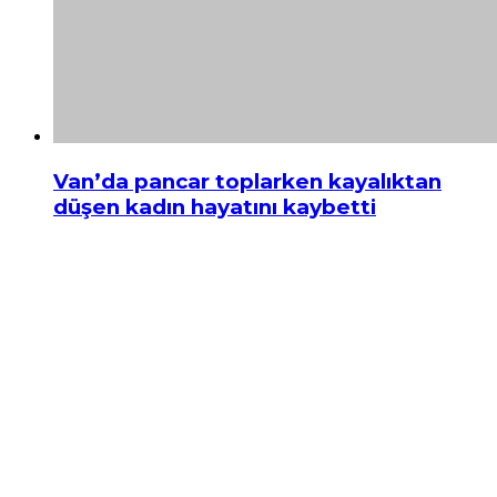
Van’da pancar toplarken kayalıktan
düşen kadın hayatını kaybetti