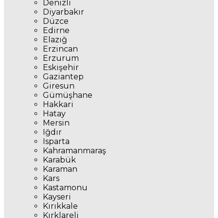
Denizli
Diyarbakır
Düzce
Edirne
Elazığ
Erzincan
Erzurum
Eskişehir
Gaziantep
Giresun
Gümüşhane
Hakkari
Hatay
Mersin
Iğdır
Isparta
Kahramanmaraş
Karabük
Karaman
Kars
Kastamonu
Kayseri
Kırıkkale
Kırklareli