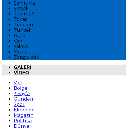
Şanlıurfa
Şırnak
Tekirdağ
Tokat
Trabzon
Tunceli
Uşak
Van
Yalova
Yozgat
Zonguldak
GALERİ
VİDEO
Van
Bölge
3.Sayfa
Gündem
Spor
Ekonomi
Magazin
Politika
Dünya