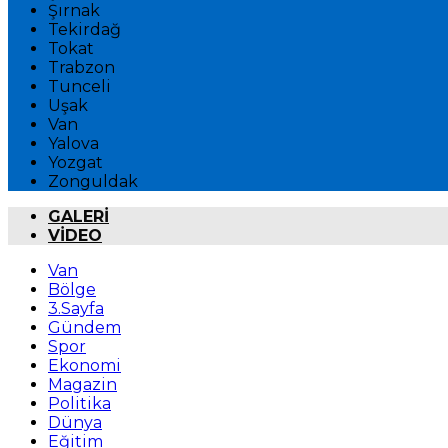
Şırnak
Tekirdağ
Tokat
Trabzon
Tunceli
Uşak
Van
Yalova
Yozgat
Zonguldak
GALERİ
VİDEO
Van
Bölge
3.Sayfa
Gündem
Spor
Ekonomi
Magazin
Politika
Dünya
Eğitim