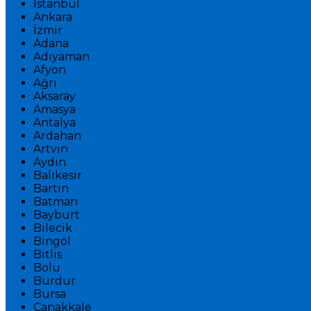
İstanbul
Ankara
İzmir
Adana
Adıyaman
Afyon
Ağrı
Aksaray
Amasya
Antalya
Ardahan
Artvin
Aydın
Balıkesir
Bartın
Batman
Bayburt
Bilecik
Bingöl
Bitlis
Bolu
Burdur
Bursa
Çanakkale