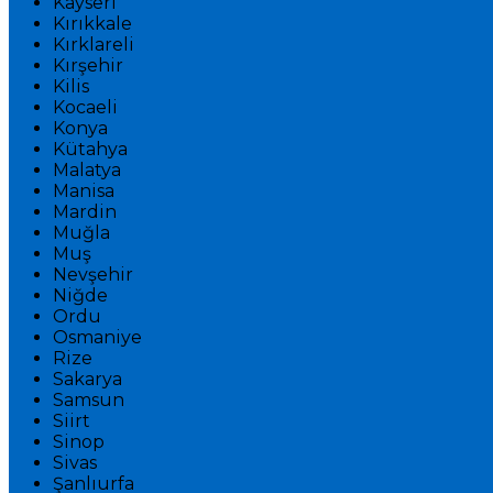
Kayseri
Kırıkkale
Kırklareli
Kırşehir
Kilis
Kocaeli
Konya
Kütahya
Malatya
Manisa
Mardin
Muğla
Muş
Nevşehir
Niğde
Ordu
Osmaniye
Rize
Sakarya
Samsun
Siirt
Sinop
Sivas
Şanlıurfa