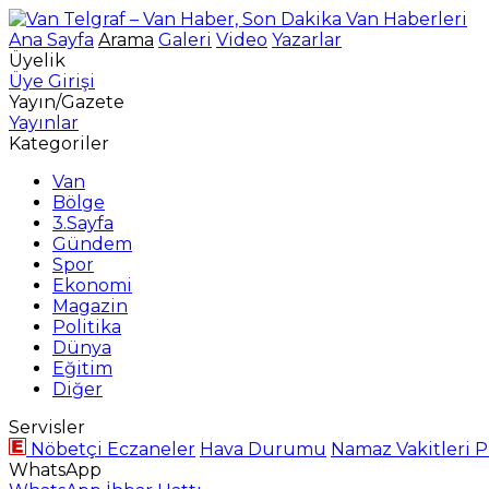
Ana Sayfa
Arama
Galeri
Video
Yazarlar
Üyelik
Üye Girişi
Yayın/Gazete
Yayınlar
Kategoriler
Van
Bölge
3.Sayfa
Gündem
Spor
Ekonomi
Magazin
Politika
Dünya
Eğitim
Diğer
Servisler
Nöbetçi Eczaneler
Hava Durumu
Namaz Vakitleri
P
WhatsApp