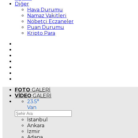
Diğer
Hava Durumu
Namaz Vakitleri
Nöbetçi Eczaneler
Puan Durumu
Kripto Para
FOTO
GALERİ
VİDEO
GALERİ
23.5
°
Van
İstanbul
Ankara
İzmir
Adana