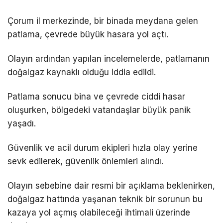
DÜNYA
Çorum il merkezinde, bir binada meydana gelen
patlama, çevrede büyük hasara yol açtı.
EĞITIM
WhatsApp İhbar
DIĞER
Olayın ardından yapılan incelemelerde, patlamanın
Hattı
doğalgaz kaynaklı olduğu iddia edildi.
Patlama sonucu bina ve çevrede ciddi hasar
oluşurken, bölgedeki vatandaşlar büyük panik
Facebook
yaşadı.
Güvenlik ve acil durum ekipleri hızla olay yerine
sevk edilerek, güvenlik önlemleri alındı.
Instagram
Olayın sebebine dair resmi bir açıklama beklenirken,
Youtube
doğalgaz hattında yaşanan teknik bir sorunun bu
kazaya yol açmış olabileceği ihtimali üzerinde
TikTok