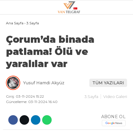
21.7
°
VAN
Ana Sayfa
›
3.Sayfa
Çorum’da binada
GALERİ
VİDEO
patlama! Ölü ve
VAN
yaralılar var
BÖLGE
3.SAYFA
Yusuf Hamdi Akyüz
TÜM YAZILARI
GÜNDEM
SPOR
Giriş: 03-11-2024 15:22
3.Sayfa
Video Galeri
Güncelleme: 03-11-2024 16:40
EKONOMI
ABONE OL
MAGAZIN
POLITIKA