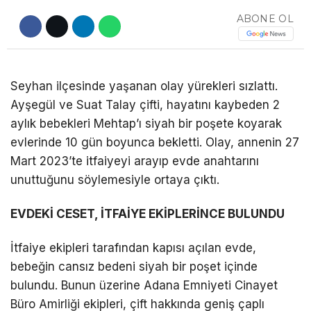
ABONE OL
DÜNYA
EĞITIM
WhatsApp İhbar
DIĞER
Seyhan ilçesinde yaşanan olay yürekleri sızlattı.
Hattı
Ayşegül ve Suat Talay çifti, hayatını kaybeden 2
aylık bebekleri Mehtap’ı siyah bir poşete koyarak
evlerinde 10 gün boyunca bekletti. Olay, annenin 27
Mart 2023’te itfaiyeyi arayıp evde anahtarını
Facebook
unuttuğunu söylemesiyle ortaya çıktı.
EVDEKİ CESET, İTFAİYE EKİPLERİNCE BULUNDU
Instagram
İtfaiye ekipleri tarafından kapısı açılan evde,
bebeğin cansız bedeni siyah bir poşet içinde
Youtube
bulundu. Bunun üzerine Adana Emniyeti Cinayet
Büro Amirliği ekipleri, çift hakkında geniş çaplı
TikTok