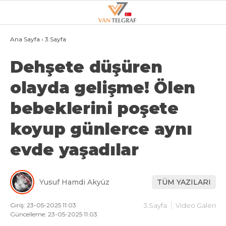
21.3
°
VAN
Ana Sayfa
›
3.Sayfa
Dehşete düşüren
GALERİ
VİDEO
olayda gelişme! Ölen
VAN
bebeklerini poşete
BÖLGE
koyup günlerce aynı
3.SAYFA
GÜNDEM
evde yaşadılar
SPOR
Yusuf Hamdi Akyüz
TÜM YAZILARI
EKONOMI
MAGAZIN
Giriş: 23-05-2025 11:03
3.Sayfa
Video Galeri
Güncelleme: 23-05-2025 11:03
POLITIKA