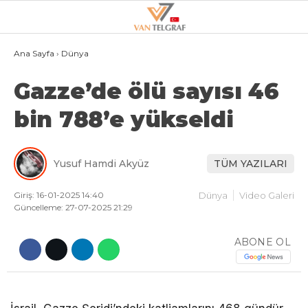
29.6
°
VAN
Ana Sayfa
›
Dünya
Gazze’de ölü sayısı 46
GALERİ
VİDEO
bin 788’e yükseldi
VAN
BÖLGE
Yusuf Hamdi Akyüz
TÜM YAZILARI
3.SAYFA
Giriş: 16-01-2025 14:40
GÜNDEM
Dünya
Video Galeri
Güncelleme: 27-07-2025 21:29
SPOR
ABONE OL
EKONOMI
MAGAZIN
POLITIKA