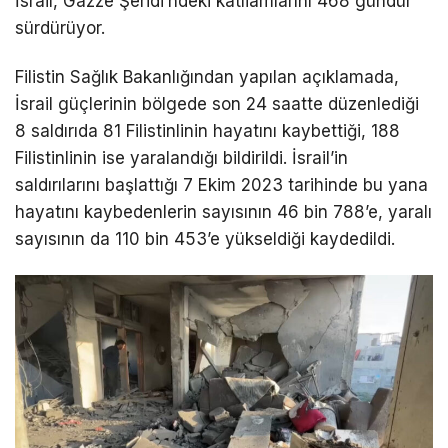
İsrail, Gazze Şeridi’ndeki katliamlarını 468 gündür
sürdürüyor.
DÜNYA
Filistin Sağlık Bakanlığından yapılan açıklamada,
EĞITIM
İsrail güçlerinin bölgede son 24 saatte düzenlediği
WhatsApp İhbar
DIĞER
8 saldırıda 81 Filistinlinin hayatını kaybettiği, 188
Hattı
Filistinlinin ise yaralandığı bildirildi. İsrail’in
saldırılarını başlattığı 7 Ekim 2023 tarihinde bu yana
hayatını kaybedenlerin sayısının 46 bin 788’e, yaralı
sayısının da 110 bin 453’e yükseldiği kaydedildi.
Facebook
A
n
Instagram
k
a
Youtube
r
a
TikTok