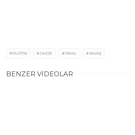
r
y
a
m
a
n
FILISTIN
GAZZE
ISRAIL
SAVAŞ
BENZER VİDEOLAR