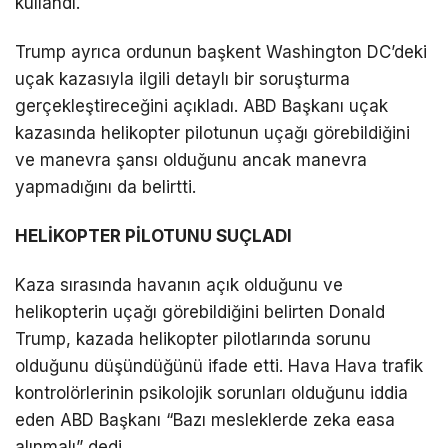
kullandı.
a
n
LinkedIn
Trump ayrıca ordunun başkent Washington DC’deki
k
uçak kazasıyla ilgili detaylı bir soruşturma
a
gerçekleştireceğini açıkladı. ABD Başkanı uçak
Telegram
r
kazasında helikopter pilotunun uçağı görebildiğini
a
ve manevra şansı olduğunu ancak manevra
A
yapmadığını da belirtti.
n
k
HELİKOPTER PİLOTUNU SUÇLADI
a
r
Kaza sırasında havanın açık olduğunu ve
a
helikopterin uçağı görebildiğini belirten Donald
m
Trump, kazada helikopter pilotlarında sorunu
a
olduğunu düşündüğünü ifade etti. Hava Hava trafik
s
kontrolörlerinin psikolojik sorunları olduğunu iddia
a
eden ABD Başkanı “Bazı mesleklerde zeka easa
j
alınmalı” dedi.