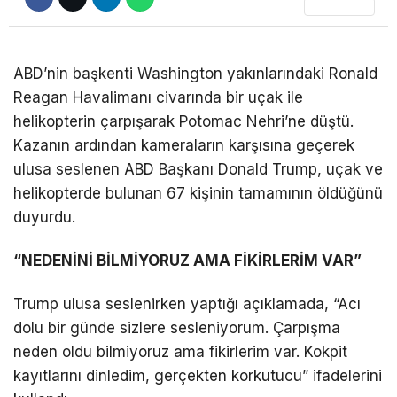
DÜNYA
EĞITIM
ABD’nin başkenti Washington yakınlarındaki Ronald
Reagan Havalimanı civarında bir uçak ile
WhatsApp İhbar
DIĞER
helikopterin çarpışarak Potomac Nehri’ne düştü.
Hattı
Kazanın ardından kameraların karşısına geçerek
ulusa seslenen ABD Başkanı Donald Trump, uçak ve
helikopterde bulunan 67 kişinin tamamının öldüğünü
Facebook
duyurdu.
e
“NEDENİNİ BİLMİYORUZ AMA FİKİRLERİM VAR”
s
Instagram
Trump ulusa seslenirken yaptığı açıklamada, “Acı
c
dolu bir günde sizlere sesleniyorum. Çarpışma
o
Youtube
neden oldu bilmiyoruz ama fikirlerim var. Kokpit
r
kayıtlarını dinledim, gerçekten korkutucu” ifadelerini
t
TikTok