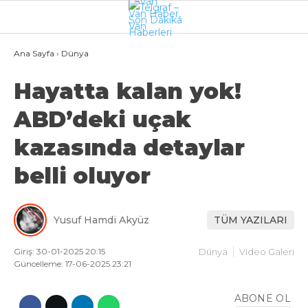
21.3
°
VAN
Ana Sayfa
›
Dünya
GALERİ
VİDEO
Hayatta kalan yok!
ABD’deki uçak
VAN
kazasında detaylar
BÖLGE
belli oluyor
3.SAYFA
GÜNDEM
Yusuf Hamdi Akyüz
TÜM YAZILARI
SPOR
EKONOMI
Giriş: 30-01-2025 20:15
Dünya
Video Galeri
Güncelleme: 17-06-2025 23:21
MAGAZIN
ABONE OL
POLITIKA