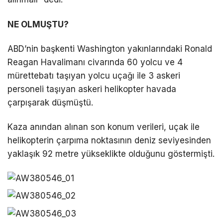
y
a
NE OLMUŞTU?
p
ABD’nin başkenti Washington yakınlarındaki Ronald
a
Reagan Havalimanı civarında 60 yolcu ve 4
n
mürettebatı taşıyan yolcu uçağı ile 3 askeri
e
personeli taşıyan askeri helikopter havada
s
çarpışarak düşmüştü.
c
o
Kaza anından alınan son konum verileri, uçak ile
r
helikopterin çarpıma noktasının deniz seviyesinden
t
yaklaşık 92 metre yükseklikte olduğunu göstermişti.
Ç
a
n
k
a