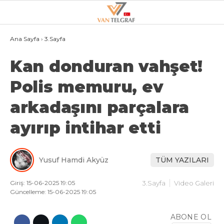
21.3
°
VAN
Ana Sayfa
›
3.Sayfa
Kan donduran vahşet!
GALERİ
VİDEO
Polis memuru, ev
VAN
arkadaşını parçalara
BÖLGE
ayırıp intihar etti
3.SAYFA
GÜNDEM
Yusuf Hamdi Akyüz
TÜM YAZILARI
SPOR
EKONOMI
Giriş: 15-06-2025 19:05
3.Sayfa
Video Galeri
Güncelleme: 15-06-2025 19:05
MAGAZIN
ABONE OL
POLITIKA