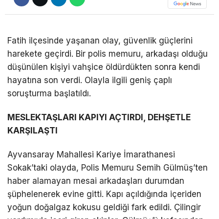
DÜNYA
EĞITIM
Fatih ilçesinde yaşanan olay, güvenlik güçlerini
harekete geçirdi. Bir polis memuru, arkadaşı olduğu
WhatsApp İhbar
DIĞER
düşünülen kişiyi vahşice öldürdükten sonra kendi
Hattı
hayatına son verdi. Olayla ilgili geniş çaplı
soruşturma başlatıldı.
MESLEKTAŞLARI KAPIYI AÇTIRDI, DEHŞETLE
Facebook
KARŞILAŞTI
Ayvansaray Mahallesi Kariye İmarathanesi
Instagram
Sokak’taki olayda, Polis Memuru Semih Gülmüş’ten
haber alamayan mesai arkadaşları durumdan
Youtube
şüphelenerek evine gitti. Kapı açıldığında içeriden
yoğun doğalgaz kokusu geldiği fark edildi. Çilingir
TikTok