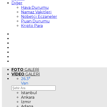
Diğer
Hava Durumu
Namaz Vakitleri
Nöbetçi Eczaneler
Puan Durumu
Kripto Para
FOTO
GALERİ
VİDEO
GALERİ
26.3
°
Van
İstanbul
Ankara
İzmir
Adana