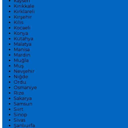
Kayseri
Kırıkkale
Kırklareli
Kırşehir
Kilis
Kocaeli
Konya
Kütahya
Malatya
Manisa
Mardin
Muğla
Muş
Nevşehir
Niğde
Ordu
Osmaniye
Rize
Sakarya
Samsun
Siirt
Sinop
Sivas
Şanlıurfa