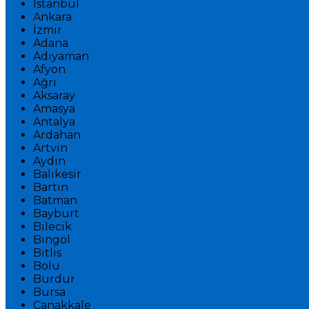
İstanbul
Ankara
İzmir
Adana
Adıyaman
Afyon
Ağrı
Aksaray
Amasya
Antalya
Ardahan
Artvin
Aydın
Balıkesir
Bartın
Batman
Bayburt
Bilecik
Bingöl
Bitlis
Bolu
Burdur
Bursa
Çanakkale