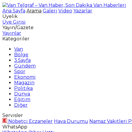
Ana Sayfa
Arama
Galeri
Video
Yazarlar
Üyelik
Üye Girişi
Yayın/Gazete
Yayınlar
Kategoriler
Van
Bölge
3.Sayfa
Gündem
Spor
Ekonomi
Magazin
Politika
Dünya
Eğitim
Diğer
Servisler
Nöbetçi Eczaneler
Hava Durumu
Namaz Vakitleri
P
WhatsApp