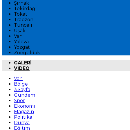
Şırnak
Tekirdağ
Tokat
Trabzon
Tunceli
Uşak
Van
Yalova
Yozgat
Zonguldak
GALERİ
VİDEO
Van
Bölge
3.Sayfa
Gündem
Spor
Ekonomi
Magazin
Politika
Dünya
Eğitim