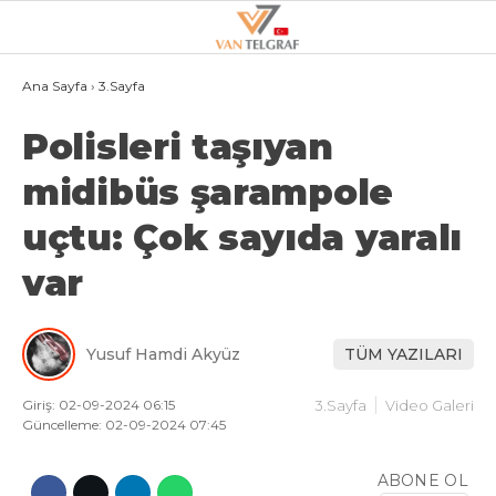
26.3
°
VAN
Ana Sayfa
›
3.Sayfa
Polisleri taşıyan
GALERİ
VİDEO
midibüs şarampole
VAN
uçtu: Çok sayıda yaralı
BÖLGE
var
3.SAYFA
GÜNDEM
Yusuf Hamdi Akyüz
TÜM YAZILARI
SPOR
EKONOMI
Giriş: 02-09-2024 06:15
3.Sayfa
Video Galeri
Güncelleme: 02-09-2024 07:45
MAGAZIN
ABONE OL
POLITIKA