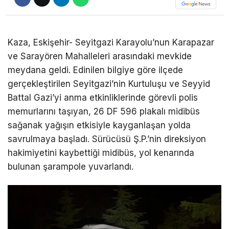
DÜNYA
EĞITIM
Kaza, Eskişehir- Seyitgazi Karayolu’nun Karapazar
ve Sarayören Mahalleleri arasındaki mevkide
WhatsApp İhbar
DIĞER
meydana geldi. Edinilen bilgiye göre ilçede
Hattı
gerçekleştirilen Seyitgazi’nin Kurtuluşu ve Seyyid
Battal Gazi’yi anma etkinliklerinde görevli polis
memurlarını taşıyan, 26 DF 596 plakalı midibüs
Facebook
sağanak yağışın etkisiyle kayganlaşan yolda
savrulmaya başladı. Sürücüsü Ş.P.’nin direksiyon
hakimiyetini kaybettiği midibüs, yol kenarında
bulunan şarampole yuvarlandı.
Instagram
Youtube
TikTok