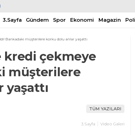
N
3.Sayfa
Gündem
Spor
Ekonomi
Magazin
Pol
di! Bankadaki müşterilere korku dolu anlar yaşattı
e kredi çekmeye
i müşterilere
 yaşattı
TÜM YAZILARI
3.Sayfa
Video Galeri