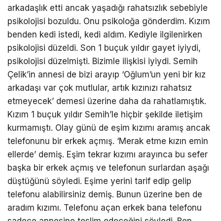
l
arkadaşlık etti ancak yaşadığı rahatsızlık sebebiyle
i
psikolojisi bozuldu. Onu psikoloğa gönderdim. Kızım
LinkedIn
t
benden kedi istedi, kedi aldım. Kediyle ilgilenirken
e
psikolojisi düzeldi. Son 1 buçuk yıldır gayet iyiydi,
Telegram
l
psikolojisi düzelmişti. Bizimle ilişkisi iyiydi. Semih
i
Çelik’in annesi de bizi arayıp ‘Oğlum’un yeni bir kız
e
arkadaşı var çok mutlular, artık kızınızı rahatsız
s
etmeyecek’ demesi üzerine daha da rahatlamıştık.
c
Kızım 1 buçuk yıldır Semih’le hiçbir şekilde iletişim
o
kurmamıştı. Olay günü de eşim kızımı aramış ancak
r
telefonunu bir erkek açmış. ‘Merak etme kızın emin
t
ellerde’ demiş. Eşim tekrar kızımı arayınca bu sefer
T
başka bir erkek açmış ve telefonun surlardan aşağı
u
düştüğünü söyledi. Eşime yerini tarif edip gelip
r
telefonu alabilirsiniz demiş. Bunun üzerine ben de
a
aradım kızımı. Telefonu açan erkek bana telefonu