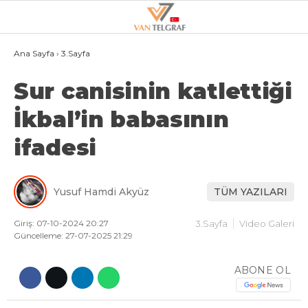
28.5
°
VAN
Ana Sayfa
›
3.Sayfa
Sur canisinin katlettiği
GALERİ
VİDEO
İkbal’in babasının
VAN
ifadesi
BÖLGE
3.SAYFA
Yusuf Hamdi Akyüz
TÜM YAZILARI
GÜNDEM
SPOR
Giriş: 07-10-2024 20:27
3.Sayfa
Video Galeri
Güncelleme: 27-07-2025 21:29
EKONOMI
ABONE OL
MAGAZIN
POLITIKA