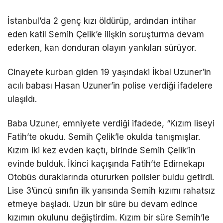
DÜNYA
İstanbul’da 2 genç kızı öldürüp, ardından intihar
eden katil Semih Çelik’e ilişkin soruşturma devam
EĞITIM
ederken, kan donduran olayın yankıları sürüyor.
WhatsApp İhbar
DIĞER
Hattı
Cinayete kurban giden 19 yaşındaki İkbal Uzuner’in
acılı babası Hasan Uzuner’in polise verdiği ifadelere
ulaşıldı.
Facebook
A
Baba Uzuner, emniyete verdiği ifadede, “Kızım liseyi
n
Fatih’te okudu. Semih Çelik’le okulda tanışmışlar.
k
Kızım iki kez evden kaçtı, birinde Semih Çelik’in
a
evinde bulduk. İkinci kaçışında Fatih’te Edirnekapı
Instagram
r
Otobüs duraklarında otururken polisler buldu getirdi.
a
Lise 3’üncü sınıfın ilk yarısında Semih kızımı rahatsız
Youtube
k
etmeye başladı. Uzun bir süre bu devam edince
a
kızımın okulunu değiştirdim. Kızım bir süre Semih’le
TikTok