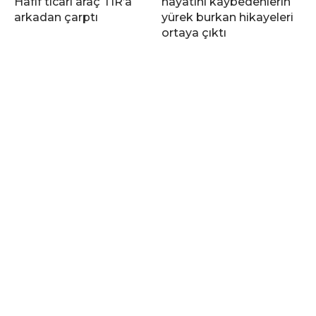
Hafif ticari araç TIR’a
hayatını kaybedenlerin
arkadan çarptı
yürek burkan hikayeleri
ortaya çıktı