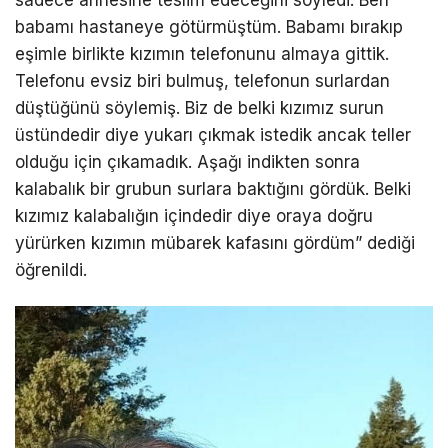
n
sadece annesine teslim edeceğini söyledi. Ben
g
babamı hastaneye götürmüştüm. Babamı bırakıp
ü
eşimle birlikte kızımın telefonunu almaya gittik.
n
Telefonu evsiz biri bulmuş, telefonun surlardan
e
düştüğünü söylemiş. Biz de belki kızımız surun
ş
üstündedir diye yukarı çıkmak istedik ancak teller
e
olduğu için çıkamadık. Aşağı indikten sonra
s
kalabalık bir grubun surlara baktığını gördük. Belki
c
kızımız kalabalığın içindedir diye oraya doğru
o
yürürken kızımın mübarek kafasını gördüm” dediği
r
öğrenildi.
t
b
a
y
a
n