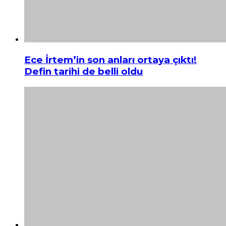
Ece İrtem’in son anları ortaya çıktı!
Defin tarihi de belli oldu