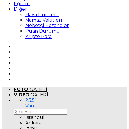
Eğitim
Diğer
Hava Durumu
Namaz Vakitleri
Nöbetçi Eczaneler
Puan Durumu
Kripto Para
FOTO
GALERİ
VİDEO
GALERİ
23.5
°
Van
İstanbul
Ankara
İzmir