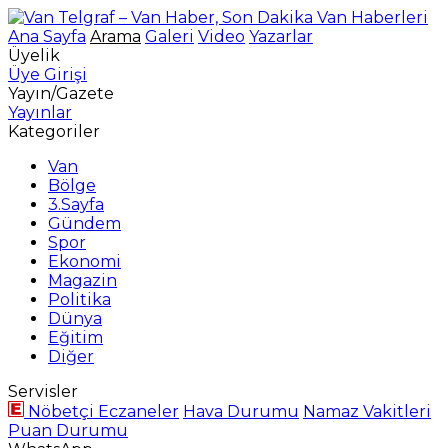
Ana Sayfa
Arama
Galeri
Video
Yazarlar
Üyelik
Üye Girişi
Yayın/Gazete
Yayınlar
Kategoriler
Van
Bölge
3.Sayfa
Gündem
Spor
Ekonomi
Magazin
Politika
Dünya
Eğitim
Diğer
Servisler
Nöbetçi Eczaneler
Hava Durumu
Namaz Vakitleri
Puan Durumu