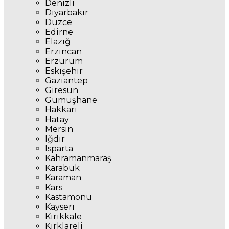
Denizli
Diyarbakır
Düzce
Edirne
Elazığ
Erzincan
Erzurum
Eskişehir
Gaziantep
Giresun
Gümüşhane
Hakkari
Hatay
Mersin
Iğdır
Isparta
Kahramanmaraş
Karabük
Karaman
Kars
Kastamonu
Kayseri
Kırıkkale
Kırklareli