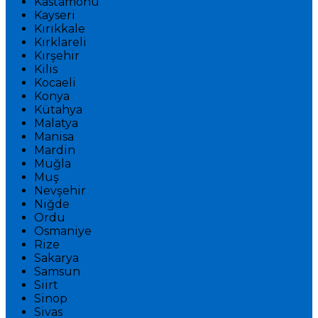
Kastamonu
Kayseri
Kırıkkale
Kırklareli
Kırşehir
Kilis
Kocaeli
Konya
Kütahya
Malatya
Manisa
Mardin
Muğla
Muş
Nevşehir
Niğde
Ordu
Osmaniye
Rize
Sakarya
Samsun
Siirt
Sinop
Sivas