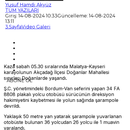
Yusuf Hamdi Akyüz
TÜM YAZILARI
Giriş: 14-08-2024 10:33
Güncelleme: 14-08-2024
13:11
3.Sayfa
Video Galeri
Kaza sabah 05.30 sıralarında Malatya-Kayseri
karayolunun Akçadağ İlçesi Doğanlar Mahallesi
sınırları Doğanlarde yaşandı.
ABONE OL
Ş.C. yönetimindeki Bordum-Van seferini yapan 34 FA
8808 plakalı yolcu otobüsü sürücünün direksiyon
hakimiyetini kaybetmesi ile yolun sağında şarampole
devrildi.
Yaklaşık 50 metre yan yatarak şarampole yuvarlanan
otobüste bulunan 36 yolcudan 26 yolcu ile 1 muavin
yaralandı.