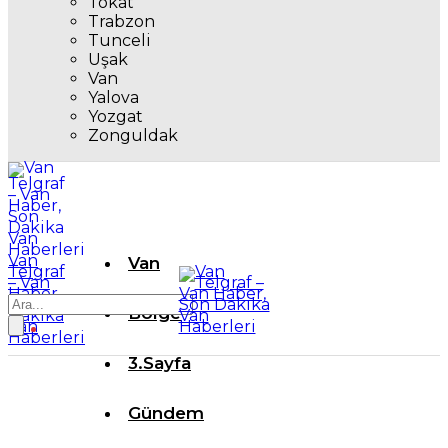
Tokat
Trabzon
Tunceli
Uşak
Van
Yalova
Yozgat
Zonguldak
Van
Van
Telgraf
– Van
Haber,
Son
Bölge
Dakika
Van
Haberleri
3.Sayfa
Gündem