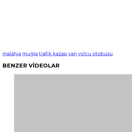
malatya
muğla
trafik kazası
van
yolcu otobüsü
BENZER VİDEOLAR