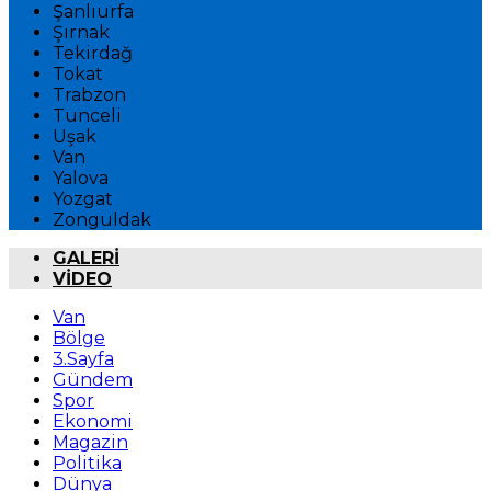
Şanlıurfa
Şırnak
Tekirdağ
Tokat
Trabzon
Tunceli
Uşak
Van
Yalova
Yozgat
Zonguldak
GALERİ
VİDEO
Van
Bölge
3.Sayfa
Gündem
Spor
Ekonomi
Magazin
Politika
Dünya