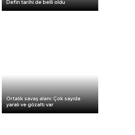
Defin tarihi de belli oldu
Van
Bölge
3.Sayfa
Gündem
Spor
Ekonomi
Magazin
Ortalık savaş alanı: Çok sayıda
Politika
yaralı ve gözaltı var
Dünya
Eğitim