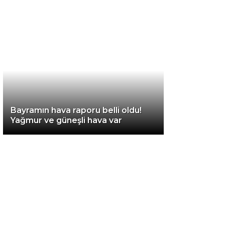
Diğer
Bayramın hava raporu belli oldu!
Yağmur ve güneşli hava var
WhatsApp İhbar
Hattı
Facebook