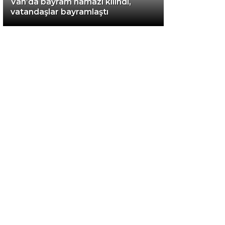
Van’da bayram namazı kılındı,
vatandaşlar bayramlaştı