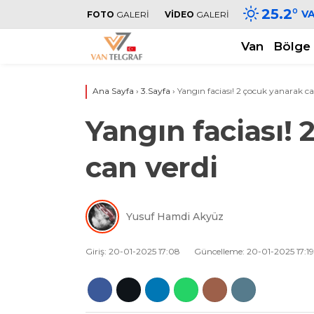
25.2
°
V
FOTO
GALERİ
VİDEO
GALERİ
Van
Bölge
Ana Sayfa
›
3.Sayfa
›
Yangın faciası! 2 çocuk yanarak ca
Yangın faciası!
can verdi
Yusuf Hamdi Akyüz
Giriş: 20-01-2025 17:08
Güncelleme: 20-01-2025 17:19