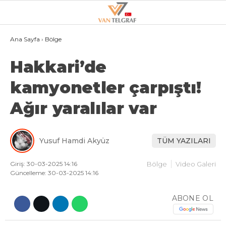
26.3
°
VAN
Ana Sayfa
›
Bölge
Hakkari’de
GALERİ
VİDEO
kamyonetler çarpıştı!
VAN
Ağır yaralılar var
BÖLGE
3.SAYFA
Yusuf Hamdi Akyüz
TÜM YAZILARI
GÜNDEM
SPOR
Giriş: 30-03-2025 14:16
Bölge
Video Galeri
Güncelleme: 30-03-2025 14:16
EKONOMI
ABONE OL
MAGAZIN
POLITIKA