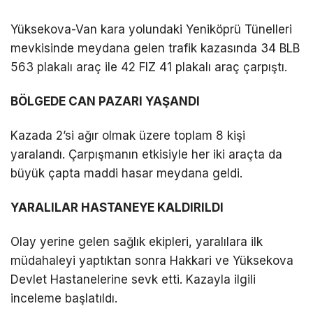
DÜNYA
Yüksekova-Van kara yolundaki Yeniköprü Tünelleri
mevkisinde meydana gelen trafik kazasında 34 BLB
EĞITIM
563 plakalı araç ile 42 FIZ 41 plakalı araç çarpıştı.
WhatsApp İhbar
DIĞER
Hattı
BÖLGEDE CAN PAZARI YAŞANDI
Kazada 2’si ağır olmak üzere toplam 8 kişi
yaralandı. Çarpışmanın etkisiyle her iki araçta da
Facebook
büyük çapta maddi hasar meydana geldi.
YARALILAR HASTANEYE KALDIRILDI
Instagram
Olay yerine gelen sağlık ekipleri, yaralılara ilk
müdahaleyi yaptıktan sonra Hakkari ve Yüksekova
Youtube
Devlet Hastanelerine sevk etti. Kazayla ilgili
inceleme başlatıldı.
TikTok