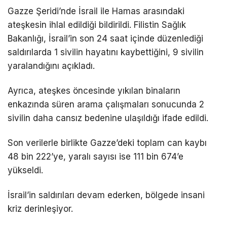
Gazze Şeridi’nde İsrail ile Hamas arasındaki
DÜNYA
ateşkesin ihlal edildiği bildirildi. Filistin Sağlık
Bakanlığı, İsrail’in son 24 saat içinde düzenlediği
EĞITIM
saldırılarda 1 sivilin hayatını kaybettiğini, 9 sivilin
WhatsApp İhbar
DIĞER
yaralandığını açıkladı.
Hattı
Ayrıca, ateşkes öncesinde yıkılan binaların
enkazında süren arama çalışmaları sonucunda 2
sivilin daha cansız bedenine ulaşıldığı ifade edildi.
Facebook
Son verilerle birlikte Gazze’deki toplam can kaybı
48 bin 222’ye, yaralı sayısı ise 111 bin 674’e
Instagram
yükseldi.
İsrail’in saldırıları devam ederken, bölgede insani
Youtube
kriz derinleşiyor.
TikTok