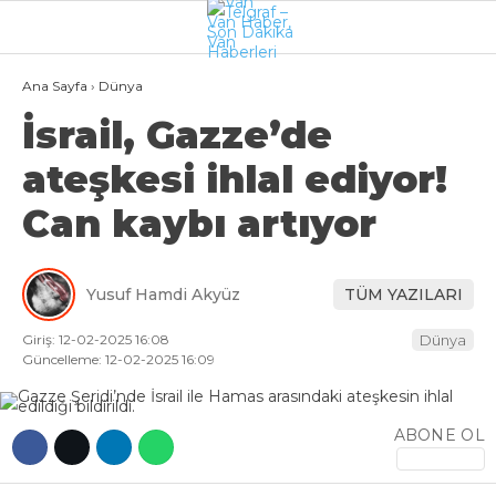
26.3
°
VAN
Ana Sayfa
›
Dünya
İsrail, Gazze’de
GALERİ
VİDEO
ateşkesi ihlal ediyor!
VAN
Can kaybı artıyor
BÖLGE
3.SAYFA
Yusuf Hamdi Akyüz
TÜM YAZILARI
GÜNDEM
Giriş: 12-02-2025 16:08
Dünya
SPOR
Güncelleme: 12-02-2025 16:09
EKONOMI
ABONE OL
MAGAZIN
POLITIKA