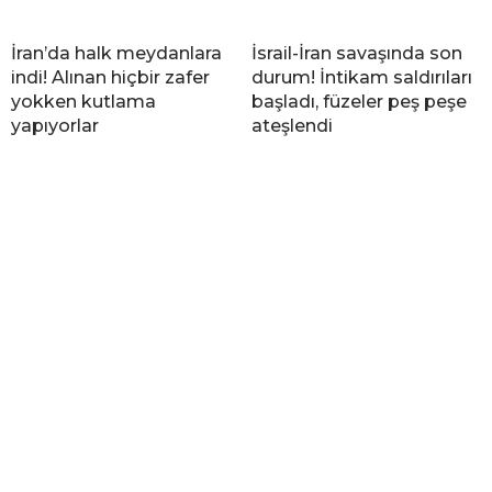
İran’da halk meydanlara
İsrail-İran savaşında son
indi! Alınan hiçbir zafer
durum! İntikam saldırıları
yokken kutlama
başladı, füzeler peş peşe
yapıyorlar
ateşlendi