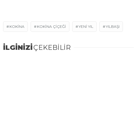
KOKINA
KOKINA ÇIÇEĞI
YENI YIL
YILBAŞI
İLGİNİZİ
ÇEKEBİLİR