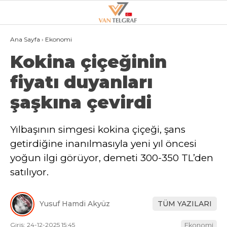
28.5
°
VAN
Ana Sayfa
›
Ekonomi
Kokina çiçeğinin
GALERİ
VİDEO
fiyatı duyanları
VAN
şaşkına çevirdi
BÖLGE
3.SAYFA
Yılbaşının simgesi kokina çiçeği, şans
getirdiğine inanılmasıyla yeni yıl öncesi
GÜNDEM
yoğun ilgi görüyor, demeti 300-350 TL’den
SPOR
satılıyor.
EKONOMI
Yusuf Hamdi Akyüz
TÜM YAZILARI
MAGAZIN
Giriş: 24-12-2025 15:45
Ekonomi
POLITIKA