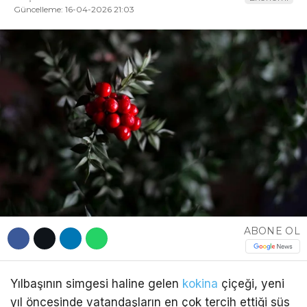
Güncelleme: 16-04-2026 21:03
DÜNYA
EĞITIM
WhatsApp İhbar
DIĞER
Hattı
Facebook
Instagram
ABONE OL
Youtube
Yılbaşının simgesi haline gelen
kokina
çiçeği, yeni
yıl öncesinde vatandaşların en çok tercih ettiği süs
TikTok