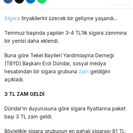
DÜNYA
Sigara
tiryakilerini üzecek bir gelişme yaşandı…
EĞITIM
Temmuz başında yapılan 3-4 TL’lik sigara zammına
WhatsApp İhbar
DIĞER
Hattı
bir yenisi daha eklendi.
Buna göre Tekel Bayileri Yardımlaşma Derneği
(TBYD) Başkanı Erol Dündar, sosyal medya
hesabından bir sigara grubuna
zam
geldiğini
Facebook
açıkladı.
3 TL ZAM GELDİ
Instagram
Dündar’ın duyurusuna göre sigara fiyatlarına paket
Youtube
başı 3 TL zam geldi.
Böylelikle sigara grubunun en pahalı sigarası 81 TL;
TikTok