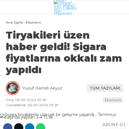
21.3
°
VAN
Ana Sayfa
›
Ekonomi
Tiryakileri üzen
GALERİ
VİDEO
haber geldi! Sigara
VAN
fiyatlarına okkalı zam
BÖLGE
yapıldı
3.SAYFA
GÜNDEM
Yusuf Hamdi Akyüz
TÜM YAZILARI
SPOR
Giriş: 05-09-2024 09:29
Ekonomi
EKONOMI
Güncelleme: 05-09-2024 09:29
MAGAZIN
ABONE OL
POLITIKA