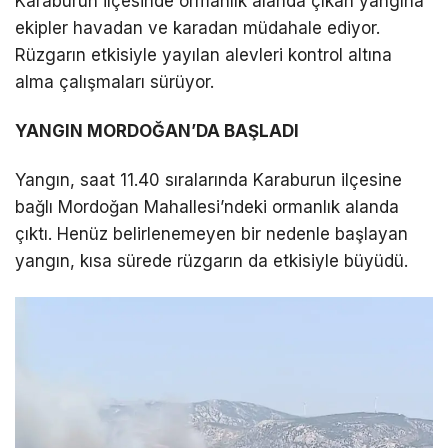
Karaburun ilçesinde ormanlık alanda çıkan yangına
ekipler havadan ve karadan müdahale ediyor.
DÜNYA
Rüzgarın etkisiyle yayılan alevleri kontrol altına
EĞITIM
alma çalışmaları sürüyor.
WhatsApp İhbar
DIĞER
YANGIN MORDOĞAN’DA BAŞLADI
Hattı
Yangın, saat 11.40 sıralarında Karaburun ilçesine
bağlı Mordoğan Mahallesi’ndeki ormanlık alanda
çıktı. Henüz belirlenemeyen bir nedenle başlayan
Facebook
yangın, kısa sürede rüzgarın da etkisiyle büyüdü.
Instagram
Youtube
TikTok