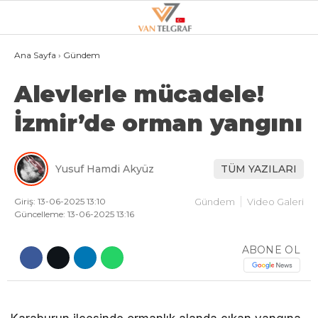
20.7
°
VAN
Ana Sayfa
›
Gündem
Alevlerle mücadele!
GALERİ
VİDEO
İzmir’de orman yangını
VAN
BÖLGE
Yusuf Hamdi Akyüz
TÜM YAZILARI
3.SAYFA
Giriş: 13-06-2025 13:10
GÜNDEM
Gündem
Video Galeri
Güncelleme: 13-06-2025 13:16
SPOR
ABONE OL
EKONOMI
MAGAZIN
POLITIKA