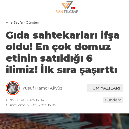
27.4
°
VAN
Ana Sayfa
›
Gündem
Gıda sahtekarları ifşa
GALERİ
VİDEO
oldu! En çok domuz
VAN
etinin satıldığı 6
BÖLGE
ilimiz! İlk sıra şaşırttı
3.SAYFA
GÜNDEM
Yusuf Hamdi Akyüz
TÜM YAZILARI
SPOR
Giriş: 26-05-2025 15:04
Gündem
EKONOMI
Güncelleme: 26-05-2025 15:05
MAGAZIN
POLITIKA