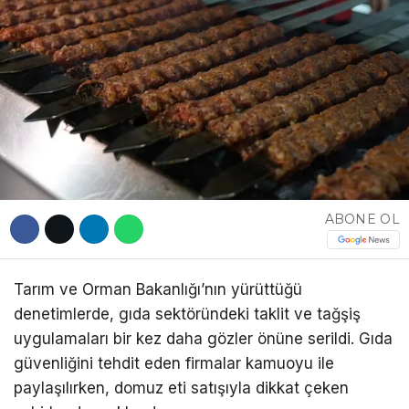
DÜNYA
EĞITIM
WhatsApp İhbar
DIĞER
Hattı
ABONE OL
Facebook
Tarım ve Orman Bakanlığı’nın yürüttüğü
Instagram
denetimlerde, gıda sektöründeki taklit ve tağşiş
uygulamaları bir kez daha gözler önüne serildi. Gıda
Youtube
güvenliğini tehdit eden firmalar kamuoyu ile
paylaşılırken, domuz eti satışıyla dikkat çeken
TikTok