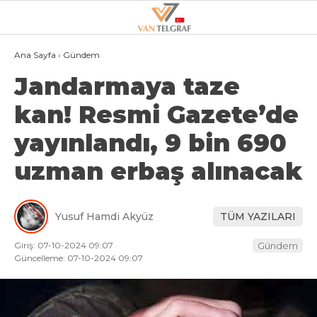
21.3
°
VAN
Ana Sayfa
›
Gündem
Jandarmaya taze
GALERİ
VİDEO
kan! Resmi Gazete’de
VAN
yayınlandı, 9 bin 690
BÖLGE
uzman erbaş alınacak
3.SAYFA
GÜNDEM
Yusuf Hamdi Akyüz
TÜM YAZILARI
SPOR
Giriş: 07-10-2024 09:07
Gündem
EKONOMI
Güncelleme: 07-10-2024 09:07
MAGAZIN
POLITIKA