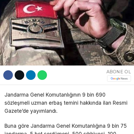
DÜNYA
EĞITIM
WhatsApp İhbar
DIĞER
Hattı
ABONE OL
Facebook
Jandarma Genel Komutanlığının 9 bin 690
Instagram
sözleşmeli uzman erbaş temini hakkında ilan Resmi
Gazete’de yayımlandı.
Youtube
Buna göre Jandarma Genel Komutanlığına 9 bin 75
TikTok
jandarma, 5 bot serdümeni, 500 sıhhiyeci, 100