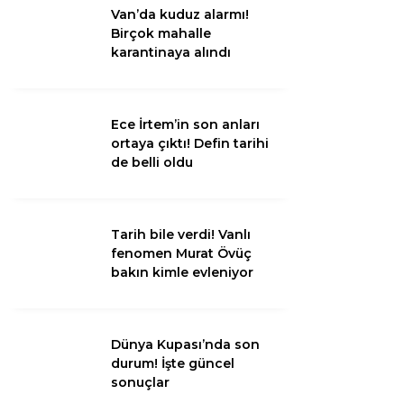
Van’da kuduz alarmı!
Birçok mahalle
Van
karantinaya alındı
Bölge
3.Sayfa
Ece İrtem’in son anları
ortaya çıktı! Defin tarihi
Gündem
de belli oldu
Spor
Ekonomi
Tarih bile verdi! Vanlı
fenomen Murat Övüç
Magazin
bakın kimle evleniyor
Politika
Dünya
Dünya Kupası’nda son
durum! İşte güncel
Eğitim
sonuçlar