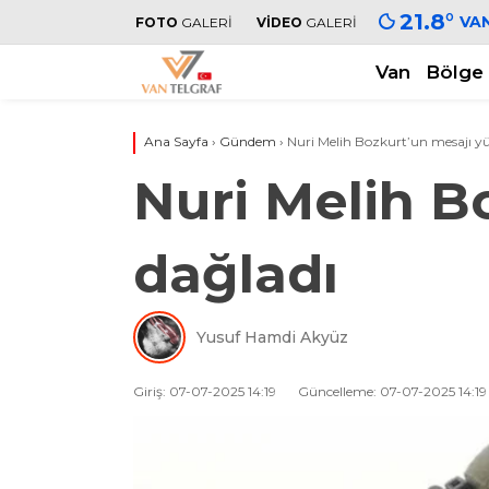
21.8
°
VA
FOTO
GALERİ
VİDEO
GALERİ
Van
Bölge
Ana Sayfa
›
Gündem
›
Nuri Melih Bozkurt’un mesajı y
Nuri Melih B
dağladı
Yusuf Hamdi Akyüz
Giriş: 07-07-2025 14:19
Güncelleme: 07-07-2025 14:19