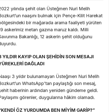
2022 yılında şehit olan Üsteğmen Nuri Melih
Bozkurt’un naaşını bulmak için Pençe-Kilit Harekat
bölgesindeki bir mağarada arama faaliyeti yürüten
19 askerimiz metan gazına maruz kaldı. Milli
Savunma Bakanlığı, 12 askerin şehit olduğunu
duyurdu.
3 YILDIR KAYIP OLAN ŞEHİDİN SON MESAJI
YÜREKLERİ DAĞLADI
Naaşı 3 yıldır bulunamayan Üsteğmen Nuri Melih
Bozkurt’un WhatsApp’tan paylaştığı son mesaj,
şehit haberinin ardından yeniden gündeme geldi.
Paylaşımı görenler, duygularına hâkim olamadı.
“KENDİ ÖZ YURDUMDA BEN MİYİM GARİP?”