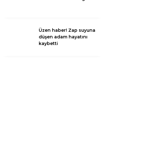
Instagram
Üzen haber! Zap suyuna
düşen adam hayatını
Youtube
kaybetti
TikTok
LinkedIn
Telegram