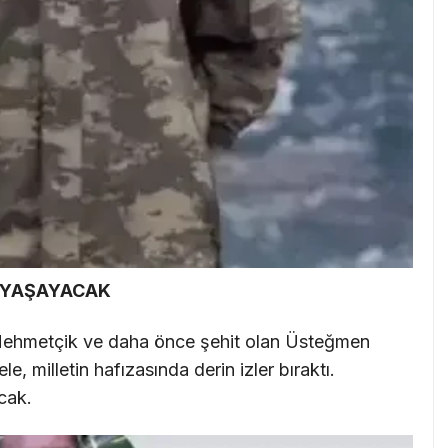
E YAŞAYACAK
Mehmetçik ve daha önce şehit olan Üsteğmen
, milletin hafızasında derin izler bıraktı.
acak.