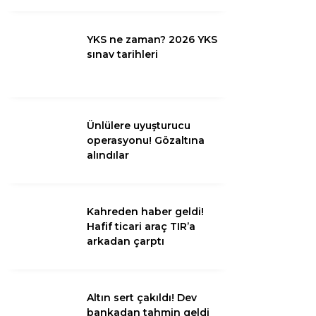
Diğer
YKS ne zaman? 2026 YKS
sınav tarihleri
Ünlülere uyuşturucu
operasyonu! Gözaltına
alındılar
Kahreden haber geldi!
WhatsApp İhbar
Hafif ticari araç TIR’a
Hattı
arkadan çarptı
Altın sert çakıldı! Dev
Facebook
bankadan tahmin geldi