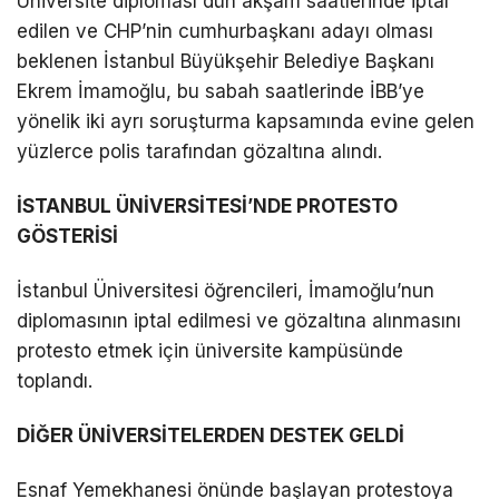
Üniversite diploması dün akşam saatlerinde iptal
edilen ve CHP’nin cumhurbaşkanı adayı olması
DÜNYA
beklenen İstanbul Büyükşehir Belediye Başkanı
EĞITIM
Ekrem İmamoğlu, bu sabah saatlerinde İBB’ye
yönelik iki ayrı soruşturma kapsamında evine gelen
WhatsApp İhbar
DIĞER
yüzlerce polis tarafından gözaltına alındı.
Hattı
İSTANBUL ÜNİVERSİTESİ’NDE PROTESTO
GÖSTERİSİ
Facebook
İstanbul Üniversitesi öğrencileri, İmamoğlu’nun
diplomasının iptal edilmesi ve gözaltına alınmasını
protesto etmek için üniversite kampüsünde
Instagram
toplandı.
Youtube
DİĞER ÜNİVERSİTELERDEN DESTEK GELDİ
Esnaf Yemekhanesi önünde başlayan protestoya
TikTok