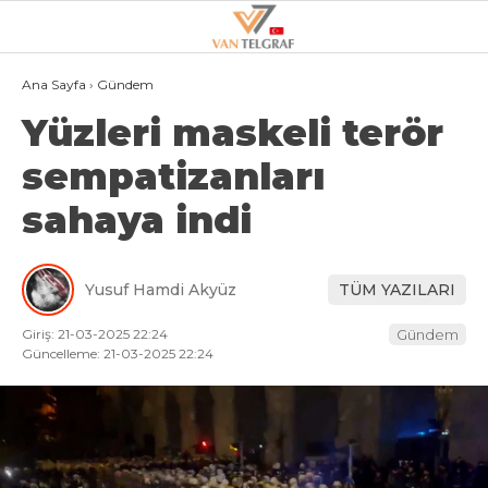
19.6
°
VAN
Ana Sayfa
›
Gündem
Yüzleri maskeli terör
GALERİ
VİDEO
sempatizanları
VAN
sahaya indi
BÖLGE
3.SAYFA
Yusuf Hamdi Akyüz
TÜM YAZILARI
GÜNDEM
Giriş: 21-03-2025 22:24
Gündem
SPOR
Güncelleme: 21-03-2025 22:24
EKONOMI
MAGAZIN
POLITIKA