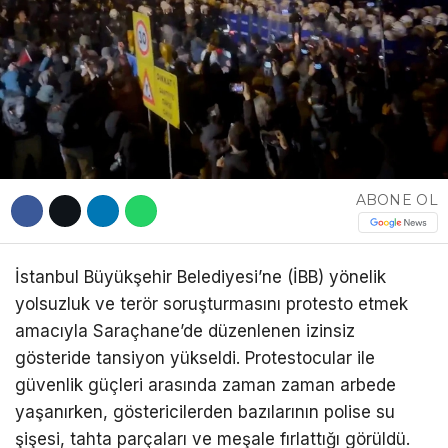
DÜNYA
EĞITIM
WhatsApp İhbar
DIĞER
Hattı
ABONE OL
Facebook
İstanbul Büyükşehir Belediyesi’ne (İBB) yönelik
yolsuzluk ve terör soruşturmasını protesto etmek
Instagram
amacıyla Saraçhane’de düzenlenen izinsiz
gösteride tansiyon yükseldi. Protestocular ile
güvenlik güçleri arasında zaman zaman arbede
Youtube
yaşanırken, göstericilerden bazılarının polise su
şişesi, tahta parçaları ve meşale fırlattığı görüldü.
TikTok