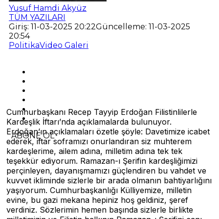
Yusuf Hamdi Akyüz
TÜM YAZILARI
Giriş: 11-03-2025 20:22
Güncelleme: 11-03-2025
20:54
Politika
Video Galeri
Cumhurbaşkanı Recep Tayyip Erdoğan Filistinlilerle
Kardeşlik İftarı’nda açıklamalarda bulunuyor.
Erdoğan’ın açıklamaları özetle şöyle: Davetimize icabet
ABONE OL
ederek, iftar soframızı onurlandıran siz muhterem
kardeşlerime, ailem adına, milletim adına tek tek
teşekkür ediyorum. Ramazan-ı Şerifin kardeşliğimizi
perçinleyen, dayanışmamızı güçlendiren bu vahdet ve
kuvvet ikliminde sizlerle bir arada olmanın bahtiyarlığını
yaşıyorum. Cumhurbaşkanlığı Külliyemize, milletin
evine, bu gazi mekana hepiniz hoş geldiniz, şeref
verdiniz. Sözlerimin hemen başında sizlerle birlikte