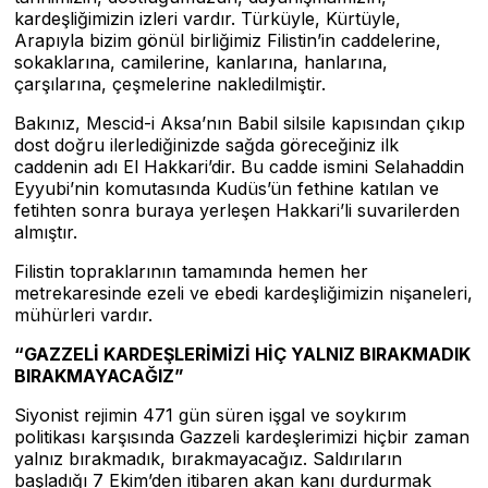
kardeşliğimizin izleri vardır. Türküyle, Kürtüyle,
Arapıyla bizim gönül birliğimiz Filistin’in caddelerine,
sokaklarına, camilerine, kanlarına, hanlarına,
çarşılarına, çeşmelerine nakledilmiştir.
Bakınız, Mescid-i Aksa’nın Babil silsile kapısından çıkıp
dost doğru ilerlediğinizde sağda göreceğiniz ilk
caddenin adı El Hakkari’dir. Bu cadde ismini Selahaddin
Eyyubi’nin komutasında Kudüs’ün fethine katılan ve
fetihten sonra buraya yerleşen Hakkari’li suvarilerden
almıştır.
Filistin topraklarının tamamında hemen her
metrekaresinde ezeli ve ebedi kardeşliğimizin nişaneleri,
mühürleri vardır.
“GAZZELİ KARDEŞLERİMİZİ HİÇ YALNIZ BIRAKMADIK
BIRAKMAYACAĞIZ”
Siyonist rejimin 471 gün süren işgal ve soykırım
politikası karşısında Gazzeli kardeşlerimizi hiçbir zaman
yalnız bırakmadık, bırakmayacağız. Saldırıların
başladığı 7 Ekim’den itibaren akan kanı durdurmak