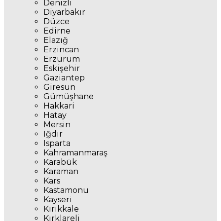
Denizli
Diyarbakır
Düzce
Edirne
Elazığ
Erzincan
Erzurum
Eskişehir
Gaziantep
Giresun
Gümüşhane
Hakkari
Hatay
Mersin
Iğdır
Isparta
Kahramanmaraş
Karabük
Karaman
Kars
Kastamonu
Kayseri
Kırıkkale
Kırklareli