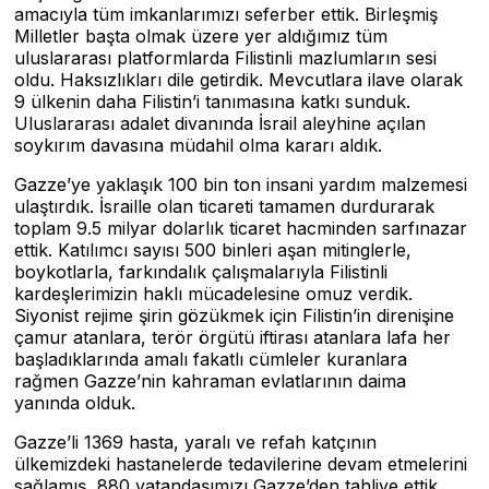
amacıyla tüm imkanlarımızı seferber ettik. Birleşmiş
Milletler başta olmak üzere yer aldığımız tüm
uluslararası platformlarda Filistinli mazlumların sesi
oldu. Haksızlıkları dile getirdik. Mevcutlara ilave olarak
9 ülkenin daha Filistin’i tanımasına katkı sunduk.
Uluslararası adalet divanında İsrail aleyhine açılan
soykırım davasına müdahil olma kararı aldık.
Gazze’ye yaklaşık 100 bin ton insani yardım malzemesi
ulaştırdık. İsraille olan ticareti tamamen durdurarak
toplam 9.5 milyar dolarlık ticaret hacminden sarfınazar
ettik. Katılımcı sayısı 500 binleri aşan mitinglerle,
boykotlarla, farkındalık çalışmalarıyla Filistinli
kardeşlerimizin haklı mücadelesine omuz verdik.
Siyonist rejime şirin gözükmek için Filistin’in direnişine
çamur atanlara, terör örgütü iftirası atanlara lafa her
başladıklarında amalı fakatlı cümleler kuranlara
rağmen Gazze’nin kahraman evlatlarının daima
yanında olduk.
Gazze’li 1369 hasta, yaralı ve refah katçının
ülkemizdeki hastanelerde tedavilerine devam etmelerini
sağlamış, 880 vatandaşımızı Gazze’den tahliye ettik.