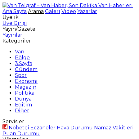
Ana Sayfa
Arama
Galeri
Video
Yazarlar
Üyelik
Üye Girişi
Yayın/Gazete
Yayınlar
Kategoriler
Van
Bölge
3.Sayfa
Gündem
Spor
Ekonomi
Magazin
Politika
Dünya
Eğitim
Diğer
Servisler
Nöbetçi Eczaneler
Hava Durumu
Namaz Vakitleri
Puan Durumu