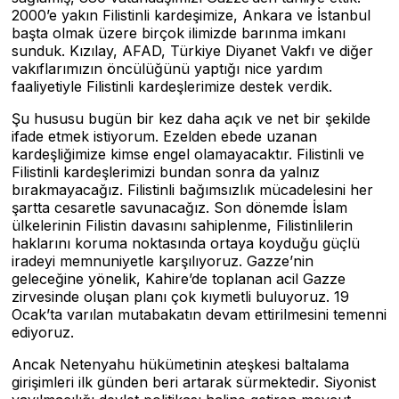
2000’e yakın Filistinli kardeşimize, Ankara ve İstanbul
başta olmak üzere birçok ilimizde barınma imkanı
sunduk. Kızılay, AFAD, Türkiye Diyanet Vakfı ve diğer
vakıflarımızın öncülüğünü yaptığı nice yardım
faaliyetiyle Filistinli kardeşlerimize destek verdik.
Şu hususu bugün bir kez daha açık ve net bir şekilde
ifade etmek istiyorum. Ezelden ebede uzanan
kardeşliğimize kimse engel olamayacaktır. Filistinli ve
Filistinli kardeşlerimizi bundan sonra da yalnız
bırakmayacağız. Filistinli bağımsızlık mücadelesini her
şartta cesaretle savunacağız. Son dönemde İslam
ülkelerinin Filistin davasını sahiplenme, Filistinlilerin
haklarını koruma noktasında ortaya koyduğu güçlü
iradeyi memnuniyetle karşılıyoruz. Gazze’nin
geleceğine yönelik, Kahire’de toplanan acil Gazze
zirvesinde oluşan planı çok kıymetli buluyoruz. 19
Ocak’ta varılan mutabakatın devam ettirilmesini temenni
ediyoruz.
Ancak Netenyahu hükümetinin ateşkesi baltalama
girişimleri ilk günden beri artarak sürmektedir. Siyonist