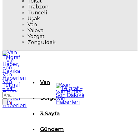
Tokat
Trabzon
Tunceli
Uşak
Van
Yalova
Yozgat
Zonguldak
Van
Van
Telgraf
– Van
Haber,
Son
Bölge
Dakika
Van
Haberleri
3.Sayfa
Gündem