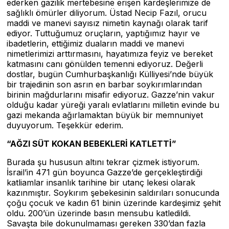
ederken gazilik mertebesine erişen kardeşlerimize de
sağlıklı ömürler diliyorum. Üstad Necip Fazıl, orucu
maddi ve manevi sayısız nimetin kaynağı olarak tarif
ediyor. Tuttuğumuz oruçların, yaptığımız hayır ve
ibadetlerin, ettiğimiz duaların maddi ve manevi
nimetlerimizi arttırmasını, hayatımıza feyiz ve bereket
katmasını canı gönülden temenni ediyoruz. Değerli
dostlar, bugün Cumhurbaşkanlığı Külliyesi’nde büyük
bir trajedinin son asrın en barbar soykırımlarından
birinin mağdurlarını misafir ediyoruz. Gazze’nin vakur
olduğu kadar yüreği yaralı evlatlarını milletin evinde bu
gazi mekanda ağırlamaktan büyük bir memnuniyet
duyuyorum. Teşekkür ederim.
“AĞZI SÜT KOKAN BEBEKLERİ KATLETTİ”
Burada şu hususun altını tekrar çizmek istiyorum.
İsrail’in 471 gün boyunca Gazze’de gerçekleştirdiği
katliamlar insanlık tarihine bir utanç lekesi olarak
kazınmıştır. Soykırım şebekesinin saldırıları sonucunda
çoğu çocuk ve kadın 61 binin üzerinde kardeşimiz şehit
oldu. 200’ün üzerinde basın mensubu katledildi.
Savaşta bile dokunulmaması gereken 330’dan fazla