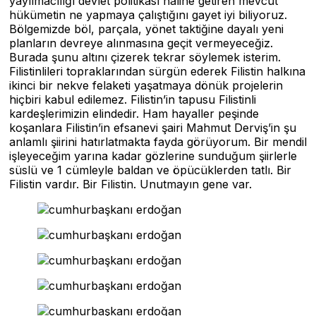
yayılmacılığı devlet politikası haline getiren mevcut
hükümetin ne yapmaya çalıştığını gayet iyi biliyoruz.
Bölgemizde böl, parçala, yönet taktiğine dayalı yeni
planların devreye alınmasına geçit vermeyeceğiz.
Burada şunu altını çizerek tekrar söylemek isterim.
Filistinlileri topraklarından sürgün ederek Filistin halkına
ikinci bir nekve felaketi yaşatmaya dönük projelerin
hiçbiri kabul edilemez. Filistin’in tapusu Filistinli
kardeşlerimizin elindedir. Ham hayaller peşinde
koşanlara Filistin’in efsanevi şairi Mahmut Derviş’in şu
anlamlı şiirini hatırlatmakta fayda görüyorum. Bir mendil
işleyeceğim yarına kadar gözlerine sunduğum şiirlerle
süslü ve 1 cümleyle baldan ve öpücüklerden tatlı. Bir
Filistin vardır. Bir Filistin. Unutmayın gene var.