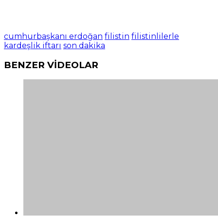
cumhurbaşkanı erdoğan
filistin
filistinlilerle
kardeşlik iftarı
son dakika
BENZER VİDEOLAR