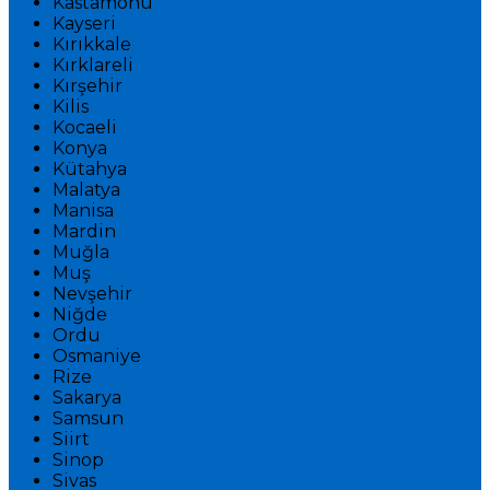
Kastamonu
Kayseri
Kırıkkale
Kırklareli
Kırşehir
Kilis
Kocaeli
Konya
Kütahya
Malatya
Manisa
Mardin
Muğla
Muş
Nevşehir
Niğde
Ordu
Osmaniye
Rize
Sakarya
Samsun
Siirt
Sinop
Sivas