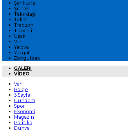
Şanlıurfa
Şırnak
Tekirdağ
Tokat
Trabzon
Tunceli
Uşak
Van
Yalova
Yozgat
Zonguldak
GALERİ
VİDEO
Van
Bölge
3.Sayfa
Gündem
Spor
Ekonomi
Magazin
Politika
Dünya