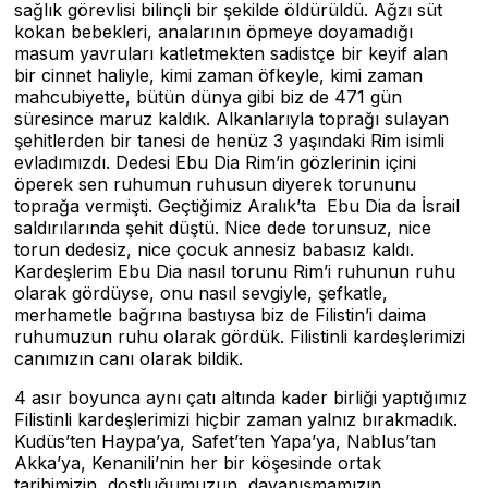
sağlık görevlisi bilinçli bir şekilde öldürüldü. Ağzı süt
kokan bebekleri, analarının öpmeye doyamadığı
masum yavruları katletmekten sadistçe bir keyif alan
bir cinnet haliyle, kimi zaman öfkeyle, kimi zaman
mahcubiyette, bütün dünya gibi biz de 471 gün
süresince maruz kaldık. Alkanlarıyla toprağı sulayan
şehitlerden bir tanesi de henüz 3 yaşındaki Rim isimli
evladımızdı. Dedesi Ebu Dia Rim’in gözlerinin içini
öperek sen ruhumun ruhusun diyerek torununu
toprağa vermişti. Geçtiğimiz Aralık’ta Ebu Dia da İsrail
saldırılarında şehit düştü. Nice dede torunsuz, nice
torun dedesiz, nice çocuk annesiz babasız kaldı.
Kardeşlerim Ebu Dia nasıl torunu Rim’i ruhunun ruhu
olarak gördüyse, onu nasıl sevgiyle, şefkatle,
merhametle bağrına bastıysa biz de Filistin’i daima
ruhumuzun ruhu olarak gördük. Filistinli kardeşlerimizi
canımızın canı olarak bildik.
4 asır boyunca aynı çatı altında kader birliği yaptığımız
Filistinli kardeşlerimizi hiçbir zaman yalnız bırakmadık.
Kudüs’ten Haypa’ya, Safet’ten Yapa’ya, Nablus’tan
Akka’ya, Kenanili’nin her bir köşesinde ortak
tarihimizin, dostluğumuzun, dayanışmamızın,