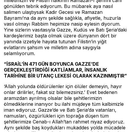
milletimizin ve Filistin halkının Ramazan-ı Şerifini canı
gönülden tebrik ediyorum. Bu mübarek aya nasıl
salimen ulaştıysak Kadir Gecesi ve Ramazan
Bayramı’na da aynı şekilde sağlıkla, afiyetle, huzurla
vasıl olmayı Rabbim hepimize nasip eylesin diyorum.
Yine sizlerin vasıtasıyla Gazze, Kudüs ve Batı Şeria’daki
kardeşlerimiz başta olmak üzere dünyanın dört bir
yanında izzetiyle hayata tutunan Filistin’in yiğit
evlatlarını şahsım ve milletim adına saygıyla
selamlıyorum.
“İSRAİL’İN 471 GÜN BOYUNCA GAZZE’DE
GERÇEKLEŞTİRDİĞİ KATLİAMLAR, İNSANLIK
TARİHİNE BİR UTANÇ LEKESİ OLARAK KAZINMIŞTIR”
‘Allah yolunda öldürülenler için ölüler demeyin, hayır
onlar dirilirler, fakat siz bilemezsiniz.’ Evet bedenen
aramızdan ayrılmış olsalar bile şehitlerimizin
ölmediklerine inanıyor bu ilahi müjdeye tüm kalbimizle
iman ediyoruz. Gazze’de ve Batı Şeria’da vatanları,
namusları, özgürlükleri için toprağa düşen tüm
şehitlerimize Cenab-ı Allah’tan rahmet niyaz ediyoruz.
Aynı şekilde baş koydukları mukaddes yolda mücadele