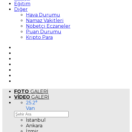
Eğitim
Diğer
Hava Durumu
Namaz Vakitleri
Nöbetçi Eczaneler
Puan Durumu
Kripto Para
FOTO
GALERİ
VİDEO
GALERİ
25.2
°
Van
İstanbul
Ankara
İzmir