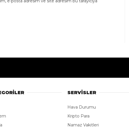
ım, e-posta adresim ve site adresim bu tarayıcıya
EGORİLER
SERVİSLER
Hava Durumu
dem
Kripto Para
fa
Namaz Vakitleri