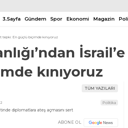
3.Sayfa
Gündem
Spor
Ekonomi
Magazin
Pol
ert tepki: En güçlü biçimde kınıyoruz
nlığı’ndan İsrail’e
imde kınıyoruz
TÜM YAZILARI
02
Politika
ABONE OL