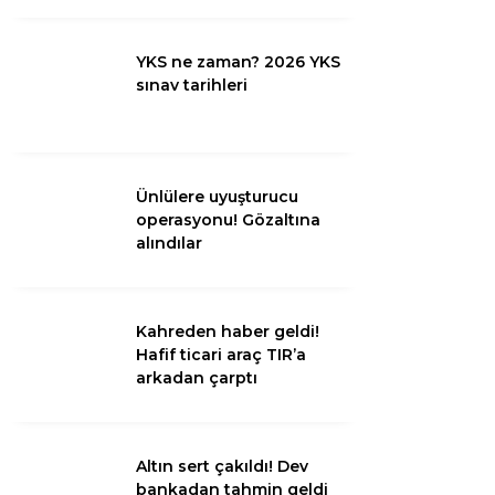
Diğer
YKS ne zaman? 2026 YKS
sınav tarihleri
Ünlülere uyuşturucu
operasyonu! Gözaltına
alındılar
Kahreden haber geldi!
WhatsApp İhbar
Hafif ticari araç TIR’a
Hattı
arkadan çarptı
Altın sert çakıldı! Dev
Facebook
bankadan tahmin geldi