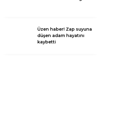
Instagram
Üzen haber! Zap suyuna
düşen adam hayatını
Youtube
kaybetti
TikTok
LinkedIn
Telegram