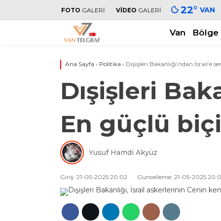
22
°
VAN
FOTO
GALERİ
VİDEO
GALERİ
Van
Bölge
Ana Sayfa
›
Politika
›
Dışişleri Bakanlığı’ndan İsrail’e s
Dışişleri Baka
En güçlü biç
Yusuf Hamdi Akyüz
Giriş: 21-05-2025 20:02
Güncelleme: 21-05-2025 20: