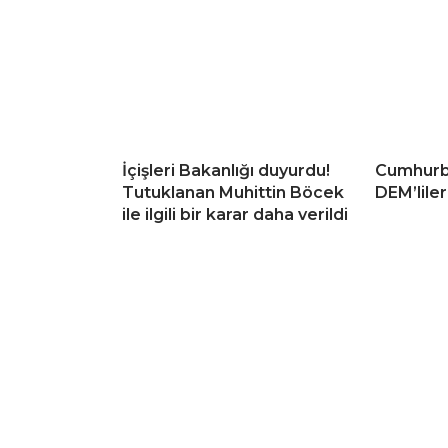
İçişleri Bakanlığı duyurdu!
Cumhurb
Tutuklanan Muhittin Böcek
DEM’liler
ile ilgili bir karar daha verildi