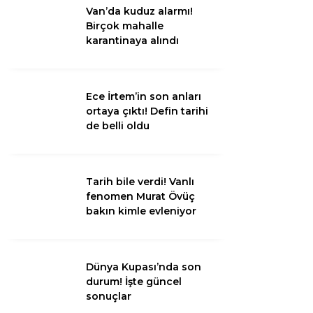
Van’da kuduz alarmı!
Birçok mahalle
Van
karantinaya alındı
Bölge
3.Sayfa
Ece İrtem’in son anları
ortaya çıktı! Defin tarihi
Gündem
de belli oldu
Spor
Ekonomi
Tarih bile verdi! Vanlı
fenomen Murat Övüç
Magazin
bakın kimle evleniyor
Politika
Dünya
Dünya Kupası’nda son
durum! İşte güncel
Eğitim
sonuçlar