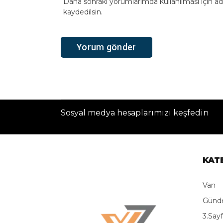
Daha sonraki yorumlarımda kullanılması için ad
kaydedilsin.
Sosyal medya hesaplarımızı keşfedin
KAT
Van
Gün
3.Say