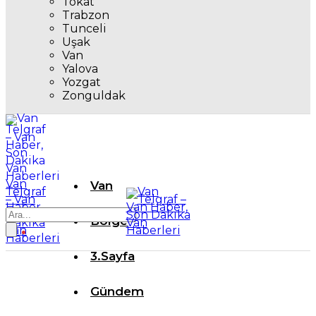
Tokat
Trabzon
Tunceli
Uşak
Van
Yalova
Yozgat
Zonguldak
Van
Van
Telgraf
– Van
Haber,
Son
Bölge
Dakika
Van
Haberleri
3.Sayfa
Gündem