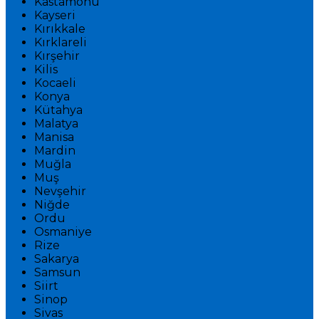
Kastamonu
Kayseri
Kırıkkale
Kırklareli
Kırşehir
Kilis
Kocaeli
Konya
Kütahya
Malatya
Manisa
Mardin
Muğla
Muş
Nevşehir
Niğde
Ordu
Osmaniye
Rize
Sakarya
Samsun
Siirt
Sinop
Sivas