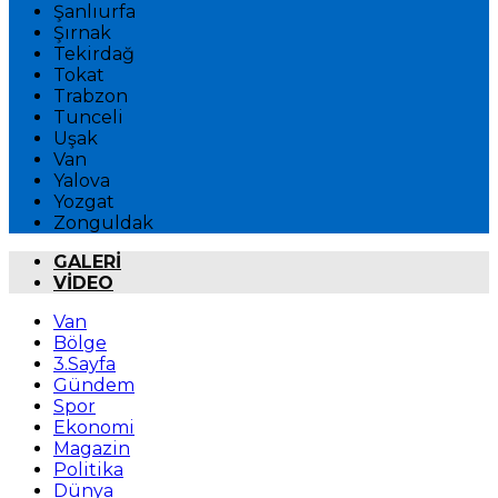
Şanlıurfa
Şırnak
Tekirdağ
Tokat
Trabzon
Tunceli
Uşak
Van
Yalova
Yozgat
Zonguldak
GALERİ
VİDEO
Van
Bölge
3.Sayfa
Gündem
Spor
Ekonomi
Magazin
Politika
Dünya