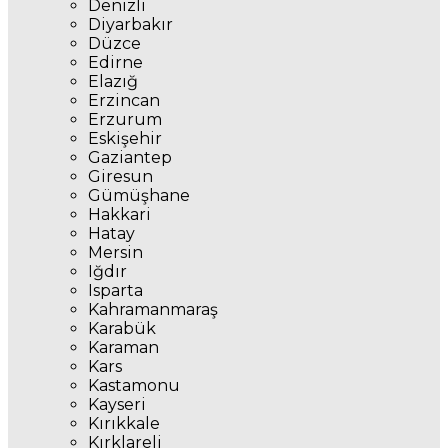
Denizli
Diyarbakır
Düzce
Edirne
Elazığ
Erzincan
Erzurum
Eskişehir
Gaziantep
Giresun
Gümüşhane
Hakkari
Hatay
Mersin
Iğdır
Isparta
Kahramanmaraş
Karabük
Karaman
Kars
Kastamonu
Kayseri
Kırıkkale
Kırklareli