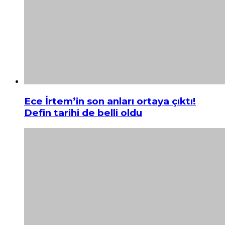
Ece İrtem’in son anları ortaya çıktı!
Defin tarihi de belli oldu