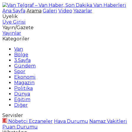
Ana Sayfa
Arama
Galeri
Video
Yazarlar
Üyelik
Üye Girişi
Yayın/Gazete
Yayınlar
Kategoriler
Van
Bölge
3.Sayfa
Gündem
Spor
Ekonomi
Magazin
Politika
Dünya
Eğitim
Diğer
Servisler
Nöbetçi Eczaneler
Hava Durumu
Namaz Vakitleri
Puan Durumu