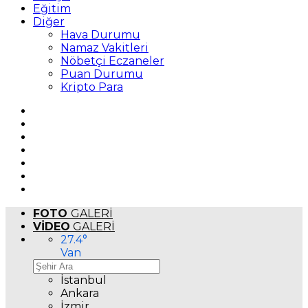
Eğitim
Diğer
Hava Durumu
Namaz Vakitleri
Nöbetçi Eczaneler
Puan Durumu
Kripto Para
FOTO
GALERİ
VİDEO
GALERİ
27.4
°
Van
İstanbul
Ankara
İzmir