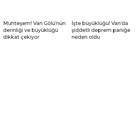
Muhteşem! Van Gölü’nün
İşte büyüklüğü! Van’da
derinliği ve büyüklüğü
şiddetli deprem paniğe
dikkat çekiyor
neden oldu