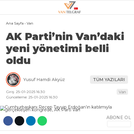
21
°
VAN
Ana Sayfa
›
Van
AK Parti’nin Van’daki
GALERİ
VİDEO
yeni yönetimi belli
VAN
oldu
BÖLGE
3.SAYFA
Yusuf Hamdi Akyüz
TÜM YAZILARI
GÜNDEM
Giriş: 25-01-2025 16:30
Van
SPOR
Güncelleme: 25-01-2025 16:30
EKONOMI
ABONE OL
MAGAZIN
POLITIKA