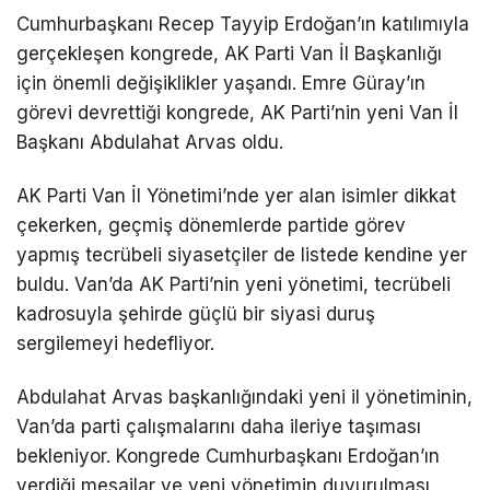
Cumhurbaşkanı Recep Tayyip Erdoğan’ın katılımıyla
DÜNYA
gerçekleşen kongrede, AK Parti Van İl Başkanlığı
için önemli değişiklikler yaşandı. Emre Güray’ın
EĞITIM
görevi devrettiği kongrede, AK Parti’nin yeni Van İl
WhatsApp İhbar
DIĞER
Başkanı Abdulahat Arvas oldu.
Hattı
AK Parti Van İl Yönetimi’nde yer alan isimler dikkat
çekerken, geçmiş dönemlerde partide görev
yapmış tecrübeli siyasetçiler de listede kendine yer
Facebook
buldu. Van’da AK Parti’nin yeni yönetimi, tecrübeli
kadrosuyla şehirde güçlü bir siyasi duruş
sergilemeyi hedefliyor.
Instagram
Abdulahat Arvas başkanlığındaki yeni il yönetiminin,
Youtube
Van’da parti çalışmalarını daha ileriye taşıması
bekleniyor. Kongrede Cumhurbaşkanı Erdoğan’ın
TikTok
verdiği mesajlar ve yeni yönetimin duyurulması,