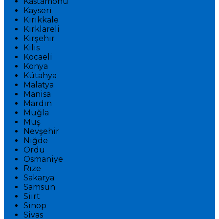
Kastamonu
Kayseri
Kırıkkale
Kırklareli
Kırşehir
Kilis
Kocaeli
Konya
Kütahya
Malatya
Manisa
Mardin
Muğla
Muş
Nevşehir
Niğde
Ordu
Osmaniye
Rize
Sakarya
Samsun
Siirt
Sinop
Sivas