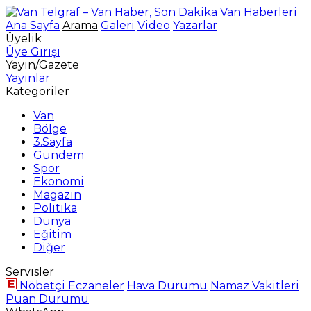
Ana Sayfa
Arama
Galeri
Video
Yazarlar
Üyelik
Üye Girişi
Yayın/Gazete
Yayınlar
Kategoriler
Van
Bölge
3.Sayfa
Gündem
Spor
Ekonomi
Magazin
Politika
Dünya
Eğitim
Diğer
Servisler
Nöbetçi Eczaneler
Hava Durumu
Namaz Vakitleri
Puan Durumu