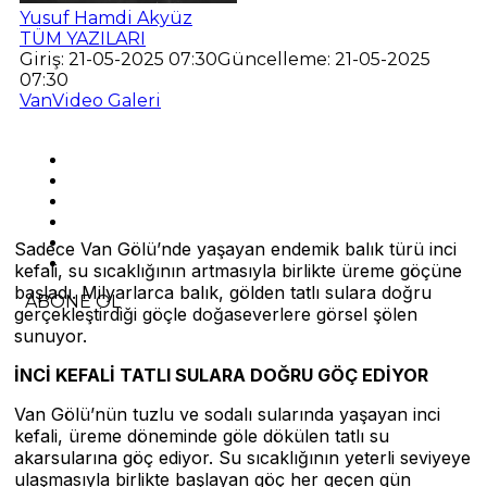
Yusuf Hamdi Akyüz
TÜM YAZILARI
Giriş: 21-05-2025 07:30
Güncelleme: 21-05-2025
07:30
Van
Video Galeri
Sadece Van Gölü’nde yaşayan endemik balık türü inci
kefali, su sıcaklığının artmasıyla birlikte üreme göçüne
başladı. Milyarlarca balık, gölden tatlı sulara doğru
ABONE OL
gerçekleştirdiği göçle doğaseverlere görsel şölen
sunuyor.
İNCİ KEFALİ TATLI SULARA DOĞRU GÖÇ EDİYOR
Van Gölü’nün tuzlu ve sodalı sularında yaşayan inci
kefali, üreme döneminde göle dökülen tatlı su
akarsularına göç ediyor. Su sıcaklığının yeterli seviyeye
ulaşmasıyla birlikte başlayan göç her geçen gün