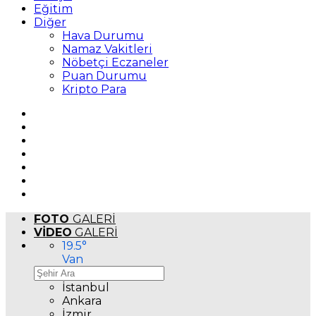
Eğitim
Diğer
Hava Durumu
Namaz Vakitleri
Nöbetçi Eczaneler
Puan Durumu
Kripto Para
FOTO
GALERİ
VİDEO
GALERİ
19.5
°
Van
İstanbul
Ankara
İzmir