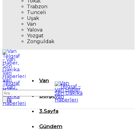
Tokat
Trabzon
Tunceli
Uşak
Van
Yalova
Yozgat
Zonguldak
Van
Van
Telgraf
– Van
Haber,
Son
Bölge
Dakika
Van
Haberleri
3.Sayfa
Gündem