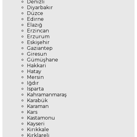
Denizli
Diyarbakır
Düzce
Edirne
Elazığ
Erzincan
Erzurum
Eskişehir
Gaziantep
Giresun
Gümüşhane
Hakkari
Hatay
Mersin
Iğdır
Isparta
Kahramanmaraş
Karabük
Karaman
Kars
Kastamonu
Kayseri
Kırıkkale
Kırklareli