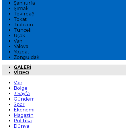
Şanlıurfa
Şırnak
Tekirdağ
Tokat
Trabzon
Tunceli
Uşak
Van
Yalova
Yozgat
Zonguldak
GALERİ
VİDEO
Van
Bölge
3.Sayfa
Gündem
Spor
Ekonomi
Magazin
Politika
Dünya