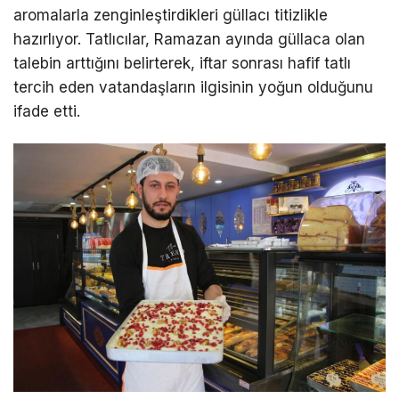
r
aromalarla zenginleştirdikleri güllacı titizlikle
a
hazırlıyor. Tatlıcılar, Ramazan ayında güllaca olan
LinkedIn
e
talebin arttığını belirterek, iftar sonrası hafif tatlı
s
tercih eden vatandaşların ilgisinin yoğun olduğunu
Telegram
c
ifade etti.
o
r
t
b
a
y
a
n
T
u
n