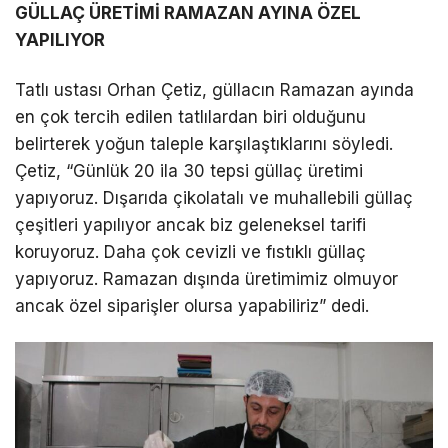
a
GÜLLAÇ ÜRETİMİ RAMAZAN AYINA ÖZEL
l
YAPILIYOR
ı
e
Tatlı ustası Orhan Çetiz, güllacın Ramazan ayında
s
en çok tercih edilen tatlılardan biri olduğunu
c
belirterek yoğun taleple karşılaştıklarını söyledi.
o
Çetiz, “Günlük 20 ila 30 tepsi güllaç üretimi
r
yapıyoruz. Dışarıda çikolatalı ve muhallebili güllaç
t
çeşitleri yapılıyor ancak biz geleneksel tarifi
Ç
koruyoruz. Daha çok cevizli ve fıstıklı güllaç
a
yapıyoruz. Ramazan dışında üretimimiz olmuyor
n
ancak özel siparişler olursa yapabiliriz” dedi.
k
a
y
a
f