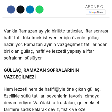
ABONE OL
DÜNYA
EĞITIM
WhatsApp İhbar
DIĞER
Van’da Ramazan ayıyla birlikte tatlıcılar, iftar sonrası
Hattı
hafif tatlı tüketmek isteyenler için özenle güllaç
hazırlıyor. Ramazan ayının vazgeçilmez tatlılarından
biri olan güllaç, hafif ve lezzetli yapısıyla iftar
sofralarını süslüyor.
Facebook
GÜLLAÇ, RAMAZAN SOFRALARININ
VAZGEÇİLMEZİ
Instagram
a
Hem lezzeti hem de hafifliğiyle öne çıkan güllaç,
n
özellikle sütlü tatlıları sevenlerin favorisi olmaya
Youtube
k
devam ediyor. Van’daki tatlı ustaları, geleneksel
a
tariflere sadık kalarak ceviz, fıstık ve özel
TikTok