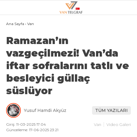
28.5
°
VAN
Ana Sayfa
›
Van
Ramazan’ın
GALERİ
VİDEO
vazgeçilmezi! Van’da
VAN
iftar sofralarını tatlı ve
BÖLGE
besleyici güllaç
3.SAYFA
GÜNDEM
süslüyor
SPOR
Yusuf Hamdi Akyüz
TÜM YAZILARI
EKONOMI
MAGAZIN
Giriş: 11-03-2025 17:04
Van
Video Galeri
Güncelleme: 17-06-2025 23:21
POLITIKA