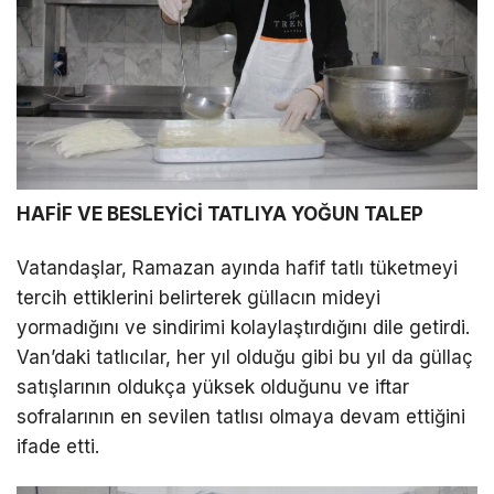
a
n
t
a
z
i
y
HAFİF VE BESLEYİCİ TATLIYA YOĞUN TALEP
a
p
Vatandaşlar, Ramazan ayında hafif tatlı tüketmeyi
a
tercih ettiklerini belirterek güllacın mideyi
n
yormadığını ve sindirimi kolaylaştırdığını dile getirdi.
e
Van’daki tatlıcılar, her yıl olduğu gibi bu yıl da güllaç
s
satışlarının oldukça yüksek olduğunu ve iftar
c
sofralarının en sevilen tatlısı olmaya devam ettiğini
o
ifade etti.
r
t