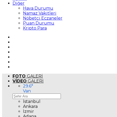
Diğer
Hava Durumu
Namaz Vakitleri
Nöbetçi Eczaneler
Puan Durumu
Kripto Para
FOTO
GALERİ
VİDEO
GALERİ
29.6
°
Van
İstanbul
Ankara
İzmir
Adana