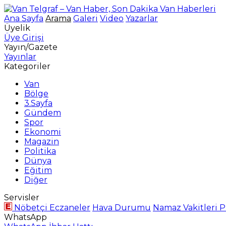
Ana Sayfa
Arama
Galeri
Video
Yazarlar
Üyelik
Üye Girişi
Yayın/Gazete
Yayınlar
Kategoriler
Van
Bölge
3.Sayfa
Gündem
Spor
Ekonomi
Magazin
Politika
Dünya
Eğitim
Diğer
Servisler
Nöbetçi Eczaneler
Hava Durumu
Namaz Vakitleri
P
WhatsApp