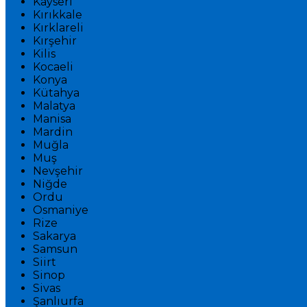
Kayseri
Kırıkkale
Kırklareli
Kırşehir
Kilis
Kocaeli
Konya
Kütahya
Malatya
Manisa
Mardin
Muğla
Muş
Nevşehir
Niğde
Ordu
Osmaniye
Rize
Sakarya
Samsun
Siirt
Sinop
Sivas
Şanlıurfa