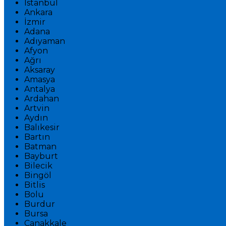
İstanbul
Ankara
İzmir
Adana
Adıyaman
Afyon
Ağrı
Aksaray
Amasya
Antalya
Ardahan
Artvin
Aydın
Balıkesir
Bartın
Batman
Bayburt
Bilecik
Bingöl
Bitlis
Bolu
Burdur
Bursa
Çanakkale