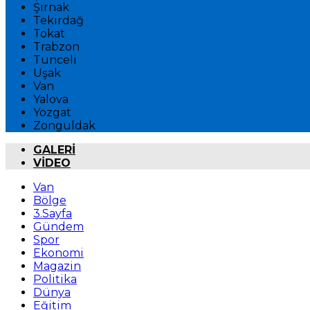
Şırnak
Tekirdağ
Tokat
Trabzon
Tunceli
Uşak
Van
Yalova
Yozgat
Zonguldak
GALERİ
VİDEO
Van
Bölge
3.Sayfa
Gündem
Spor
Ekonomi
Magazin
Politika
Dünya
Eğitim