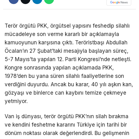
DÜNYA
EĞITIM
Terör örgütü PKK, örgütsel yapısını feshedip silahlı
mücadeleye son verme kararlı bir açıklamayla
WhatsApp İhbar
DIĞER
kamuoyunun karşısına çıktı. Teröristbaşı Abdullah
Hattı
Öcalan’ın 27 Şubat’taki mesajıyla başlayan süreç,
5-7 Mayıs’ta yapılan 12. Parti Kongresi’nde netleşti.
Kongre sonrasında yapılan açıklamada PKK,
Facebook
1978’den bu yana süren silahlı faaliyetlerine son
verdiğini duyurdu. Ancak bu karar, 40 yılı aşkın kan,
gözyaşı ve binlerce can kaybını temize çekmeye
yetmiyor.
Instagram
Van iş dünyası, terör örgütü PKK’nın silah bırakma
Youtube
ve kendini feshetme kararını Türkiye için tarihi bir
dönüm noktası olarak değerlendirdi. Bu gelişmenin
TikTok