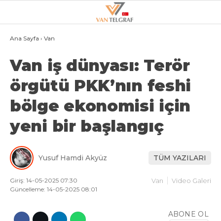
24.8
°
VAN
Ana Sayfa
›
Van
Van iş dünyası: Terör
GALERİ
VİDEO
örgütü PKK’nın feshi
VAN
bölge ekonomisi için
BÖLGE
yeni bir başlangıç
3.SAYFA
GÜNDEM
Yusuf Hamdi Akyüz
TÜM YAZILARI
SPOR
EKONOMI
Giriş: 14-05-2025 07:30
Van
Video Galeri
Güncelleme: 14-05-2025 08:01
MAGAZIN
ABONE OL
POLITIKA