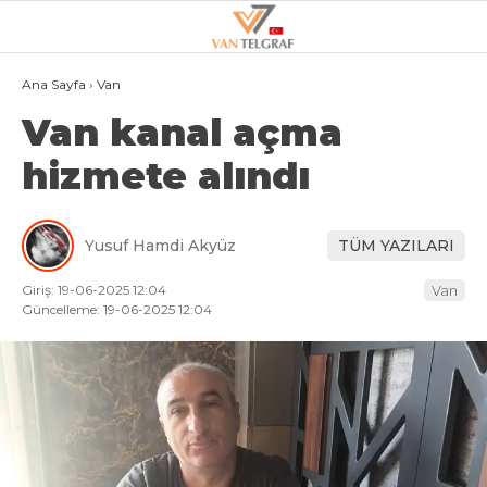
21.3
°
VAN
Ana Sayfa
›
Van
Van kanal açma
GALERİ
VİDEO
hizmete alındı
VAN
BÖLGE
Yusuf Hamdi Akyüz
TÜM YAZILARI
3.SAYFA
Giriş: 19-06-2025 12:04
Van
GÜNDEM
Güncelleme: 19-06-2025 12:04
SPOR
EKONOMI
MAGAZIN
POLITIKA