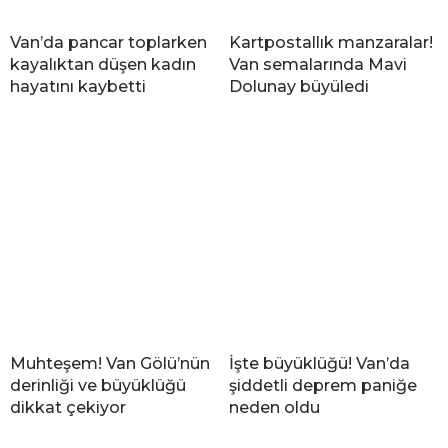
Van’da pancar toplarken
Kartpostallık manzaralar!
kayalıktan düşen kadın
Van semalarında Mavi
hayatını kaybetti
Dolunay büyüledi
Muhteşem! Van Gölü’nün
İşte büyüklüğü! Van’da
derinliği ve büyüklüğü
şiddetli deprem paniğe
dikkat çekiyor
neden oldu