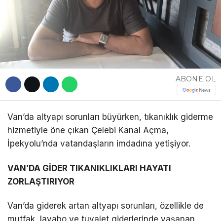
DÜNYA
EĞITIM
WhatsApp İhbar
DIĞER
Hattı
ABONE OL
Van’da altyapı sorunları büyürken, tıkanıklık giderme
Facebook
hizmetiyle öne çıkan Çelebi Kanal Açma,
İpekyolu’nda vatandaşların imdadına yetişiyor.
Instagram
VAN’DA GİDER TIKANIKLIKLARI HAYATI
ZORLAŞTIRIYOR
Youtube
Van’da giderek artan altyapı sorunları, özellikle de
TikTok
mutfak, lavabo ve tuvalet giderlerinde yaşanan