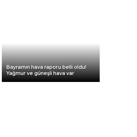
Diğer
Bayramın hava raporu belli oldu!
Yağmur ve güneşli hava var
WhatsApp İhbar
Hattı
Facebook