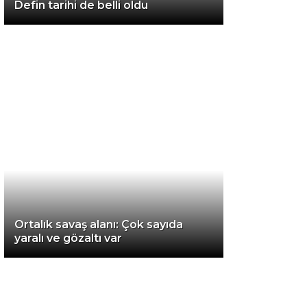
Defin tarihi de belli oldu
Van
Bölge
3.Sayfa
Gündem
Spor
Ekonomi
Magazin
Ortalık savaş alanı: Çok sayıda
Politika
yaralı ve gözaltı var
Dünya
Eğitim