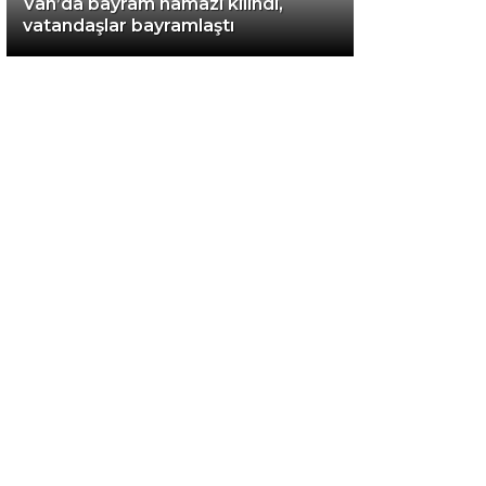
Van’da bayram namazı kılındı,
vatandaşlar bayramlaştı