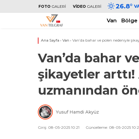
26.8
°
V
FOTO
GALERİ
VİDEO
GALERİ
Van
Bölge
Ana Sayfa
›
Van
›
Van’da bahar ve polen nedeniyle şikay
Van’da bahar ve
şikayetler arttı
uzmanından öne
Yusuf Hamdi Akyüz
Giriş: 08-05-2025 10:21
Güncelleme: 08-05-2025 10:2