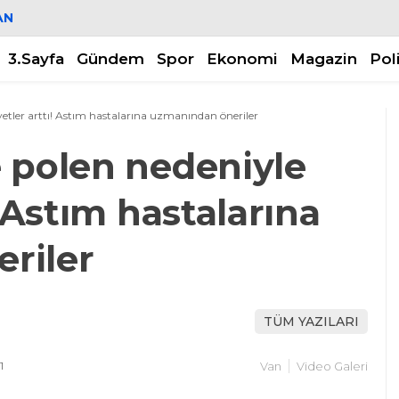
AN
3.Sayfa
Gündem
Spor
Ekonomi
Magazin
Pol
etler arttı! Astım hastalarına uzmanından öneriler
 polen nedeniyle
! Astım hastalarına
riler
TÜM YAZILARI
1
Van
Video Galeri