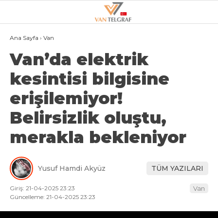
24.8
°
VAN
Ana Sayfa
›
Van
Van’da elektrik
GALERİ
VİDEO
kesintisi bilgisine
VAN
erişilemiyor!
BÖLGE
Belirsizlik oluştu,
3.SAYFA
merakla bekleniyor
GÜNDEM
SPOR
Yusuf Hamdi Akyüz
TÜM YAZILARI
EKONOMI
Giriş: 21-04-2025 23:23
Van
MAGAZIN
Güncelleme: 21-04-2025 23:23
POLITIKA