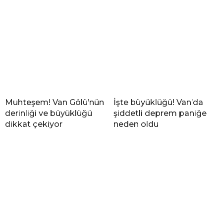
Muhteşem! Van Gölü’nün
İşte büyüklüğü! Van’da
derinliği ve büyüklüğü
şiddetli deprem paniğe
dikkat çekiyor
neden oldu