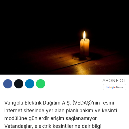
DÜNYA
EĞITIM
WhatsApp İhbar
DIĞER
Hattı
Facebook
ABONE OL
Instagram
Vangölü Elektrik Dağıtım A.Ş. (VEDAŞ)’nin resmi
internet sitesinde yer alan planlı bakım ve kesinti
Youtube
modülüne günlerdir erişim sağlanamıyor.
Vatandaşlar, elektrik kesintilerine dair bilgi
TikTok