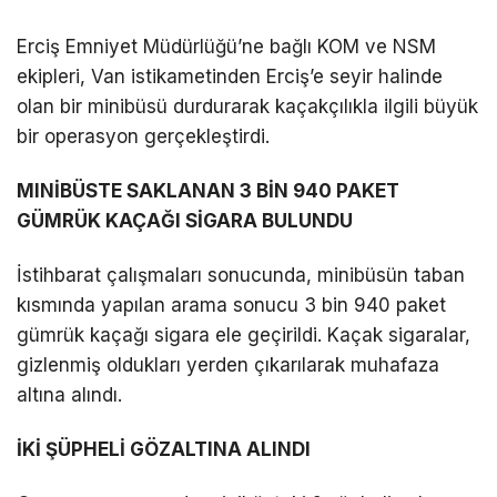
DÜNYA
Erciş Emniyet Müdürlüğü’ne bağlı KOM ve NSM
ekipleri, Van istikametinden Erciş’e seyir halinde
EĞITIM
olan bir minibüsü durdurarak kaçakçılıkla ilgili büyük
WhatsApp İhbar
DIĞER
bir operasyon gerçekleştirdi.
Hattı
MINİBÜSTE SAKLANAN 3 BİN 940 PAKET
GÜMRÜK KAÇAĞI SİGARA BULUNDU
Facebook
İstihbarat çalışmaları sonucunda, minibüsün taban
kısmında yapılan arama sonucu 3 bin 940 paket
gümrük kaçağı sigara ele geçirildi. Kaçak sigaralar,
gizlenmiş oldukları yerden çıkarılarak muhafaza
Instagram
altına alındı.
Youtube
İKİ ŞÜPHELİ GÖZALTINA ALINDI
TikTok