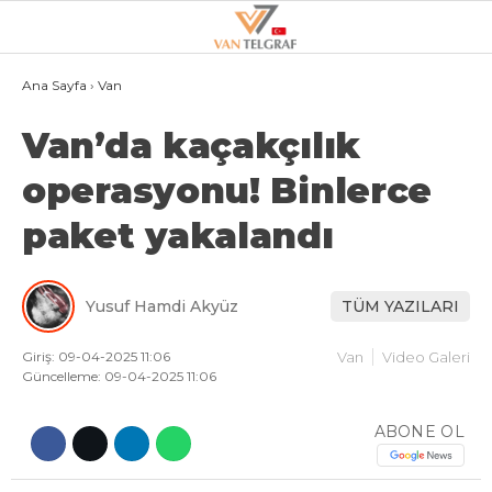
29.6
°
VAN
Ana Sayfa
›
Van
Van’da kaçakçılık
GALERİ
VİDEO
operasyonu! Binlerce
VAN
paket yakalandı
BÖLGE
3.SAYFA
Yusuf Hamdi Akyüz
TÜM YAZILARI
GÜNDEM
SPOR
Giriş: 09-04-2025 11:06
Van
Video Galeri
Güncelleme: 09-04-2025 11:06
EKONOMI
ABONE OL
MAGAZIN
POLITIKA