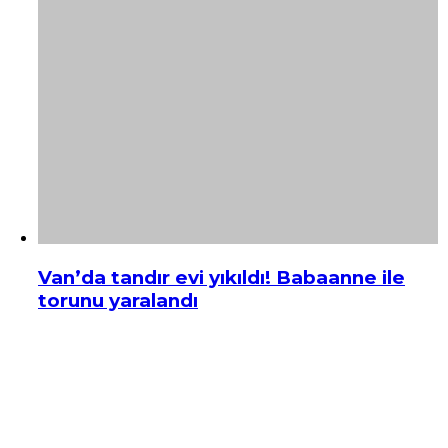
Van’da tandır evi yıkıldı! Babaanne ile
torunu yaralandı