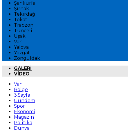
Şanlıurfa
Şırnak
Tekirdağ
Tokat
Trabzon
Tunceli
Uşak
Van
Yalova
Yozgat
Zonguldak
GALERİ
VİDEO
Van
Bölge
3.Sayfa
Gündem
Spor
Ekonomi
Magazin
Politika
Dünya