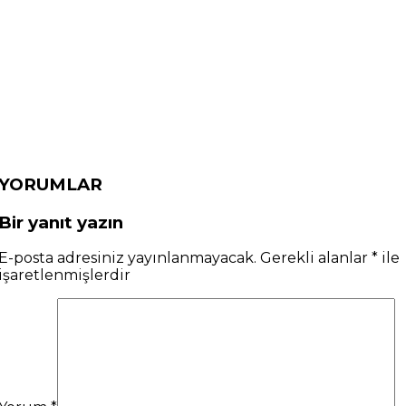
YORUMLAR
Bir yanıt yazın
E-posta adresiniz yayınlanmayacak.
Gerekli alanlar
*
ile
işaretlenmişlerdir