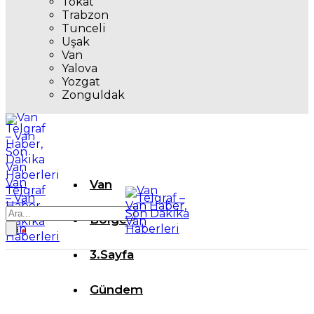
Tokat
Trabzon
Tunceli
Uşak
Van
Yalova
Yozgat
Zonguldak
Van
Van
Telgraf
– Van
Haber,
Son
Bölge
Dakika
Van
Haberleri
3.Sayfa
Gündem