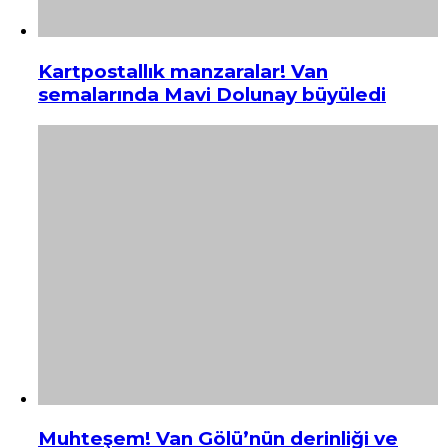
Kartpostallık manzaralar! Van
semalarında Mavi Dolunay büyüledi
Muhteşem! Van Gölü’nün derinliği ve