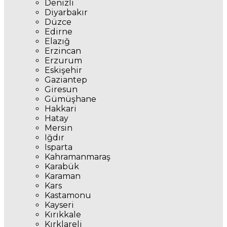
Denizli
Diyarbakır
Düzce
Edirne
Elazığ
Erzincan
Erzurum
Eskişehir
Gaziantep
Giresun
Gümüşhane
Hakkari
Hatay
Mersin
Iğdır
Isparta
Kahramanmaraş
Karabük
Karaman
Kars
Kastamonu
Kayseri
Kırıkkale
Kırklareli