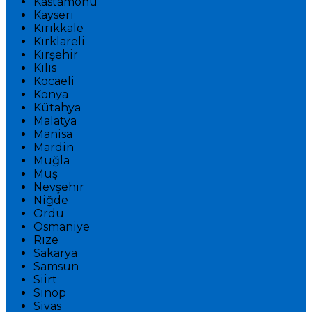
Kastamonu
Kayseri
Kırıkkale
Kırklareli
Kırşehir
Kilis
Kocaeli
Konya
Kütahya
Malatya
Manisa
Mardin
Muğla
Muş
Nevşehir
Niğde
Ordu
Osmaniye
Rize
Sakarya
Samsun
Siirt
Sinop
Sivas