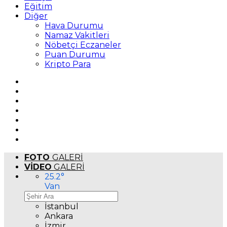
Eğitim
Diğer
Hava Durumu
Namaz Vakitleri
Nöbetçi Eczaneler
Puan Durumu
Kripto Para
FOTO
GALERİ
VİDEO
GALERİ
25.2
°
Van
İstanbul
Ankara
İzmir