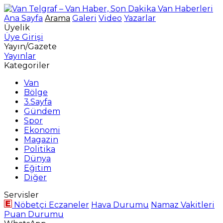
Ana Sayfa
Arama
Galeri
Video
Yazarlar
Üyelik
Üye Girişi
Yayın/Gazete
Yayınlar
Kategoriler
Van
Bölge
3.Sayfa
Gündem
Spor
Ekonomi
Magazin
Politika
Dünya
Eğitim
Diğer
Servisler
Nöbetçi Eczaneler
Hava Durumu
Namaz Vakitleri
Puan Durumu