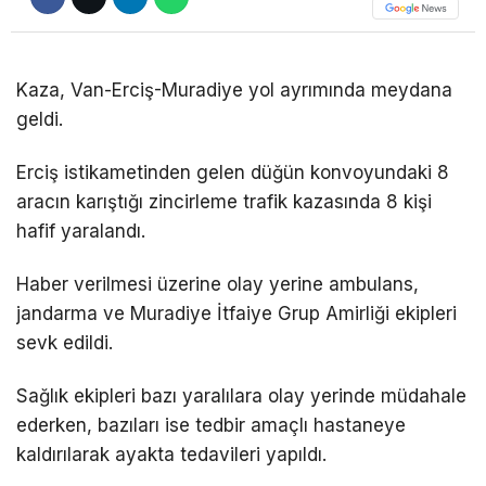
DÜNYA
EĞITIM
Kaza, Van-Erciş-Muradiye yol ayrımında meydana
geldi.
WhatsApp İhbar
DIĞER
Hattı
Erciş istikametinden gelen düğün konvoyundaki 8
aracın karıştığı zincirleme trafik kazasında 8 kişi
hafif yaralandı.
Facebook
Haber verilmesi üzerine olay yerine ambulans,
jandarma ve Muradiye İtfaiye Grup Amirliği ekipleri
sevk edildi.
Instagram
Sağlık ekipleri bazı yaralılara olay yerinde müdahale
Youtube
ederken, bazıları ise tedbir amaçlı hastaneye
kaldırılarak ayakta tedavileri yapıldı.
TikTok