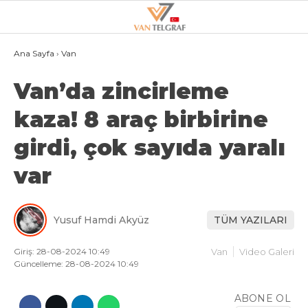
22.4
°
VAN
Ana Sayfa
›
Van
Van’da zincirleme
GALERİ
VİDEO
kaza! 8 araç birbirine
VAN
girdi, çok sayıda yaralı
BÖLGE
var
3.SAYFA
GÜNDEM
Yusuf Hamdi Akyüz
TÜM YAZILARI
SPOR
EKONOMI
Giriş: 28-08-2024 10:49
Van
Video Galeri
Güncelleme: 28-08-2024 10:49
MAGAZIN
ABONE OL
POLITIKA