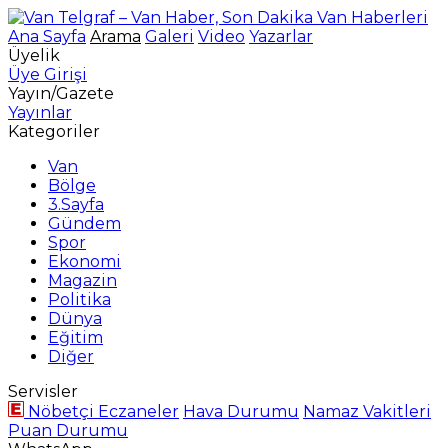
Ana Sayfa
Arama
Galeri
Video
Yazarlar
Üyelik
Üye Girişi
Yayın/Gazete
Yayınlar
Kategoriler
Van
Bölge
3.Sayfa
Gündem
Spor
Ekonomi
Magazin
Politika
Dünya
Eğitim
Diğer
Servisler
Nöbetçi Eczaneler
Hava Durumu
Namaz Vakitleri
Puan Durumu