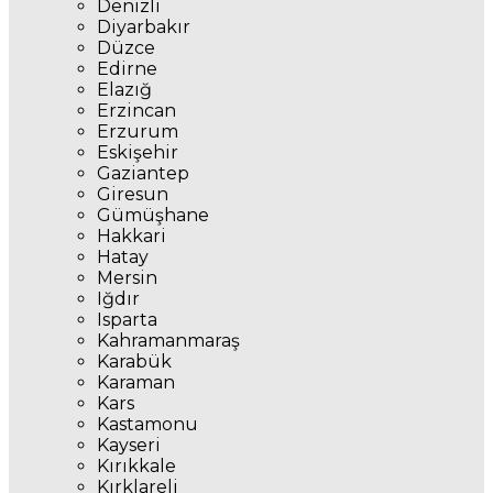
Denizli
Diyarbakır
Düzce
Edirne
Elazığ
Erzincan
Erzurum
Eskişehir
Gaziantep
Giresun
Gümüşhane
Hakkari
Hatay
Mersin
Iğdır
Isparta
Kahramanmaraş
Karabük
Karaman
Kars
Kastamonu
Kayseri
Kırıkkale
Kırklareli