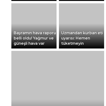
Bayramın hava raporu
Uzmandan kurban eti
belli oldu! Yağmur ve
uyarısı: Hemen
güneşli hava var
tüketmeyin