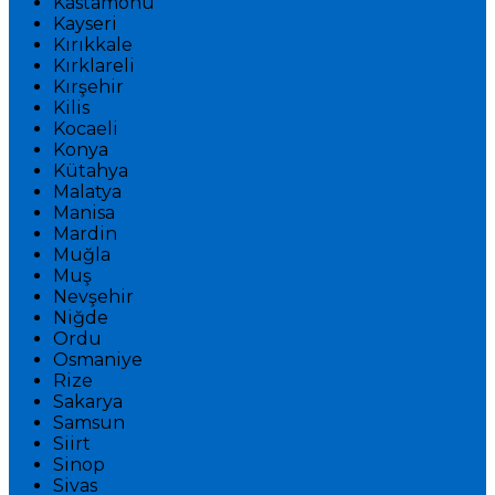
Kastamonu
Kayseri
Kırıkkale
Kırklareli
Kırşehir
Kilis
Kocaeli
Konya
Kütahya
Malatya
Manisa
Mardin
Muğla
Muş
Nevşehir
Niğde
Ordu
Osmaniye
Rize
Sakarya
Samsun
Siirt
Sinop
Sivas