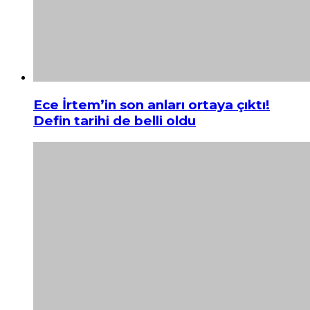
Ece İrtem’in son anları ortaya çıktı!
Defin tarihi de belli oldu