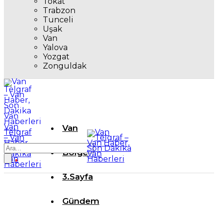
Tokat
Trabzon
Tunceli
Uşak
Van
Yalova
Yozgat
Zonguldak
Van
Van
Telgraf
– Van
Haber,
Son
Bölge
Dakika
Van
Haberleri
3.Sayfa
Gündem