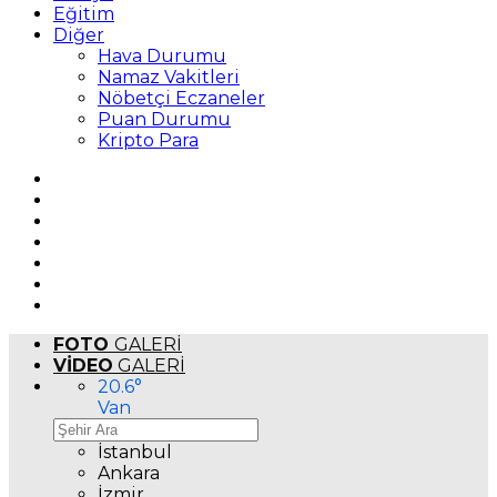
Eğitim
Diğer
Hava Durumu
Namaz Vakitleri
Nöbetçi Eczaneler
Puan Durumu
Kripto Para
FOTO
GALERİ
VİDEO
GALERİ
20.6
°
Van
İstanbul
Ankara
İzmir