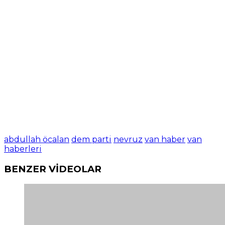
abdullah öcalan
dem parti
nevruz
van haber
van
haberleri
BENZER VİDEOLAR