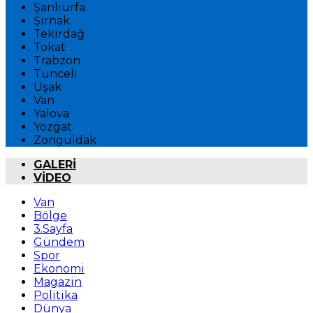
Şanlıurfa
Şırnak
Tekirdağ
Tokat
Trabzon
Tunceli
Uşak
Van
Yalova
Yozgat
Zonguldak
GALERİ
VİDEO
Van
Bölge
3.Sayfa
Gündem
Spor
Ekonomi
Magazin
Politika
Dünya