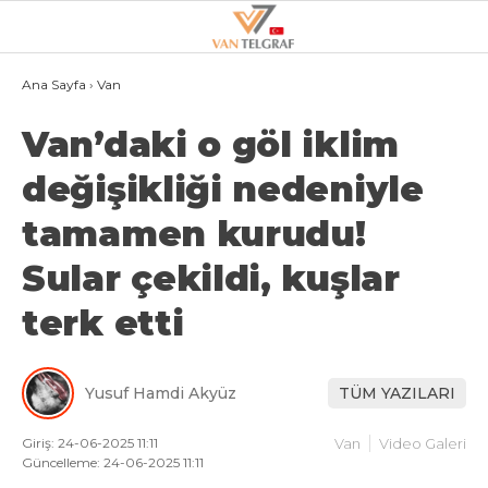
20.2
°
VAN
Ana Sayfa
›
Van
Van’daki o göl iklim
GALERİ
VİDEO
değişikliği nedeniyle
VAN
tamamen kurudu!
BÖLGE
Sular çekildi, kuşlar
3.SAYFA
GÜNDEM
terk etti
SPOR
Yusuf Hamdi Akyüz
TÜM YAZILARI
EKONOMI
MAGAZIN
Giriş: 24-06-2025 11:11
Van
Video Galeri
Güncelleme: 24-06-2025 11:11
POLITIKA