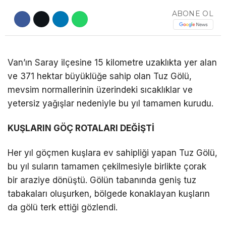
ABONE OL
DÜNYA
EĞITIM
WhatsApp İhbar
DIĞER
Van’ın Saray ilçesine 15 kilometre uzaklıkta yer alan
Hattı
ve 371 hektar büyüklüğe sahip olan Tuz Gölü,
mevsim normallerinin üzerindeki sıcaklıklar ve
yetersiz yağışlar nedeniyle bu yıl tamamen kurudu.
Facebook
KUŞLARIN GÖÇ ROTALARI DEĞİŞTİ
Her yıl göçmen kuşlara ev sahipliği yapan Tuz Gölü,
bu yıl suların tamamen çekilmesiyle birlikte çorak
Instagram
bir araziye dönüştü. Gölün tabanında geniş tuz
tabakaları oluşurken, bölgede konaklayan kuşların
Youtube
da gölü terk ettiği gözlendi.
TikTok