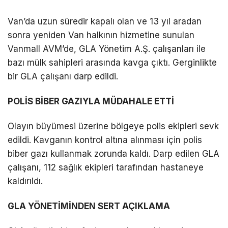
DÜNYA
Van’da uzun süredir kapalı olan ve 13 yıl aradan
sonra yeniden Van halkının hizmetine sunulan
EĞITIM
Vanmall AVM’de, GLA Yönetim A.Ş. çalışanları ile
WhatsApp İhbar
DIĞER
bazı mülk sahipleri arasında kavga çıktı. Gerginlikte
Hattı
bir GLA çalışanı darp edildi.
POLİS BİBER GAZIYLA MÜDAHALE ETTİ
Facebook
Olayın büyümesi üzerine bölgeye polis ekipleri sevk
edildi. Kavganın kontrol altına alınması için polis
biber gazı kullanmak zorunda kaldı. Darp edilen GLA
çalışanı, 112 sağlık ekipleri tarafından hastaneye
Instagram
kaldırıldı.
Youtube
GLA YÖNETİMİNDEN SERT AÇIKLAMA
TikTok