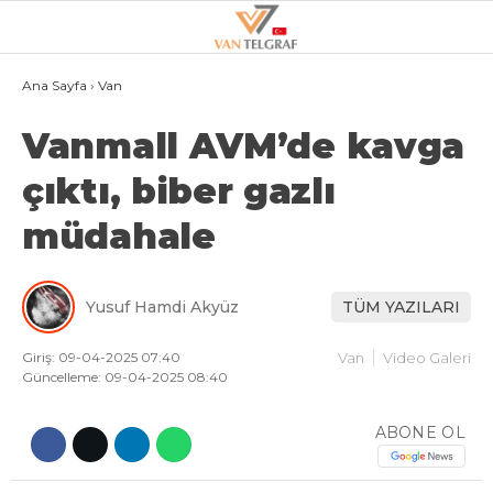
26.3
°
VAN
Ana Sayfa
›
Van
Vanmall AVM’de kavga
GALERİ
VİDEO
çıktı, biber gazlı
VAN
müdahale
BÖLGE
3.SAYFA
Yusuf Hamdi Akyüz
TÜM YAZILARI
GÜNDEM
SPOR
Giriş: 09-04-2025 07:40
Van
Video Galeri
Güncelleme: 09-04-2025 08:40
EKONOMI
ABONE OL
MAGAZIN
POLITIKA