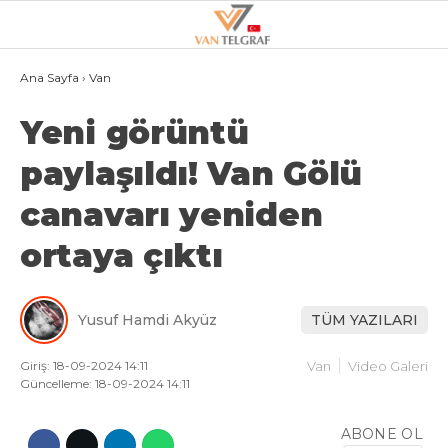
28.5
°
VAN
Ana Sayfa
›
Van
Yeni görüntü
GALERİ
VİDEO
paylaşıldı! Van Gölü
VAN
canavarı yeniden
BÖLGE
ortaya çıktı
3.SAYFA
GÜNDEM
Yusuf Hamdi Akyüz
TÜM YAZILARI
SPOR
EKONOMI
Giriş: 18-09-2024 14:11
Van
Video Galeri
Güncelleme: 18-09-2024 14:11
MAGAZIN
ABONE OL
POLITIKA