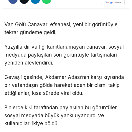
DÜNYA
EĞITIM
Van Gölü Canavarı efsanesi, yeni bir görüntüyle
tekrar gündeme geldi.
WhatsApp İhbar
DIĞER
Hattı
Yüzyıllardır varlığı kanıtlanamayan canavar, sosyal
medyada paylaşılan son görüntüyle tartışmaları
yeniden alevlendirdi.
Facebook
Gevaş ilçesinde, Akdamar Adası’nın karşı kıyısında
bir vatandaşın gölde hareket eden bir cismi takip
ettiği anlar, kısa sürede viral oldu.
Instagram
Binlerce kişi tarafından paylaşılan bu görüntüler,
Youtube
sosyal medyada büyük yankı uyandırdı ve
kullanıcıları ikiye böldü.
TikTok